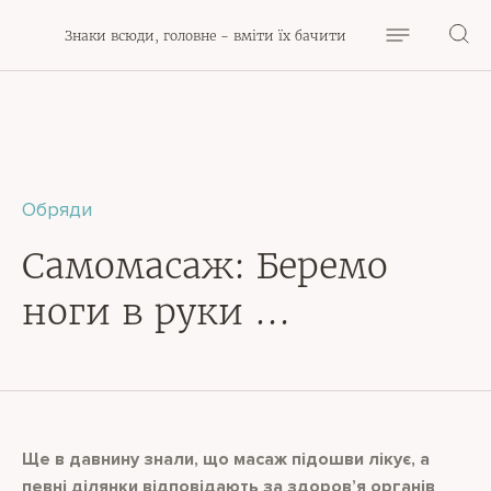
Знаки всюди, головне - вміти їх бачити
Обряди
Самомасаж: Беремо
ноги в руки …
Ще в давнину знали, що масаж підошви лікує, а
певні ділянки відповідають за здоров’я органів