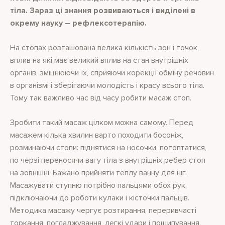
тіла. Зараз ці знання розвиваються і виділені в
окрему науку – рефлексотерапію.
На стопах розташована велика кількість зон і точок,
вплив на які має великий вплив на стан внутрішніх
органів, зміцнюючи їх, сприяючи корекції обміну речовин
в організмі і зберігаючи молодість і красу всього тіла.
Тому так важливо час від часу робити масаж стоп.
Зробити такий масаж цілком можна самому. Перед
масажем кілька хвилин варто походити босоніж,
розминаючи стопи: піднятися на носочки, потоптатися,
по черзі переносячи вагу тіла з внутрішніх ребер стоп
на зовнішні. Бажано прийняти теплу ванну для ніг.
Масажувати ступню потрібно пальцями обох рук,
підключаючи до роботи кулаки і кісточки пальців.
Методика масажу чергує розтирання, переривчасті
торкання, погладжування, легкі удари і пощипування.