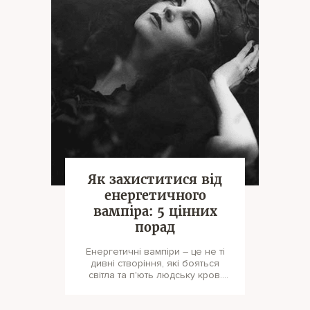
Як захиститися від
енергетичного
вампіра: 5 цінних
порад
Енергетичні вампіри – це не ті
дивні створіння, які бояться
світла та п'ють людську кров.
Вони діють значно хитріше: "ви