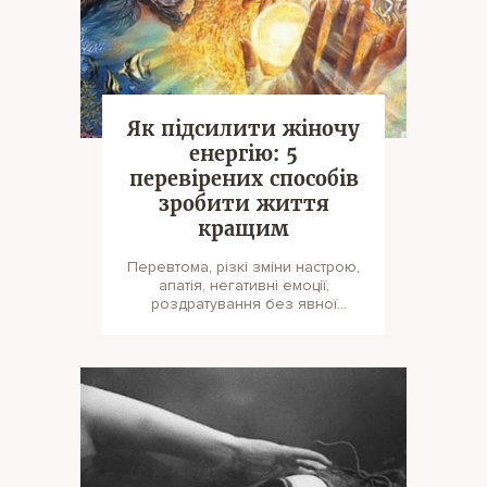
Як підсилити жіночу
енергію: 5
перевірених способів
зробити життя
кращим
Перевтома, різкі зміни настрою,
апатія, негативні емоції,
роздратування без явної
причини – усе це ми зазвичай
списуємо