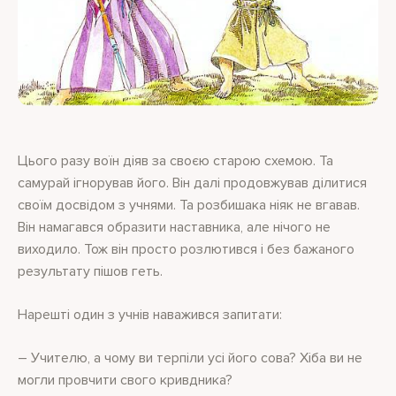
Цього разу воїн діяв за своєю старою схемою. Та
самурай ігнорував його. Він далі продовжував ділитися
своїм досвідом з учнями. Та розбишака ніяк не вгавав.
Він намагався образити наставника, але нічого не
виходило. Тож він просто розлютився і без бажаного
результату пішов геть.
Нарешті один з учнів наважився запитати:
– Учителю, а чому ви терпіли усі його сова? Хіба ви не
могли провчити свого кривдника?