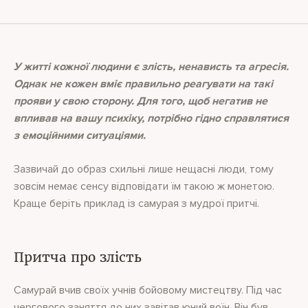
У житті кожної людини є злість, ненависть та агресія.
Однак не кожен вміє правильно реагувати на такі
прояви у свою сторону. Для того, щоб негатив не
впливав на вашу психіку, потрібно гідно справлятися
з емоційними ситуаціями.
Зазвичай до образ схильні лише нещасні люди, тому
зовсім немає сенсу відповідати їм такою ж монетою.
Краще беріть приклад із самурая з мудрої притчі.
Притча про злість
Самурай вчив своїх учнів бойовому мистецтву. Під час
чергового заняття до них завітав юний воїн. Він був