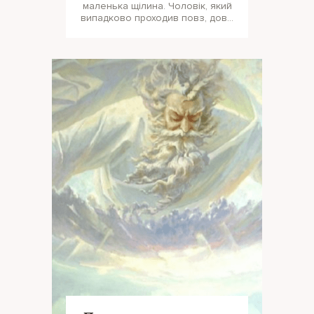
маленька щілина. Чоловік, який
випадково проходив повз, довгі
години стояв і спостерігав,