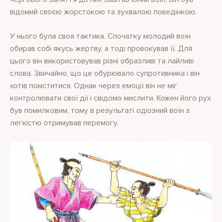
відомий своєю жорстокою та зухвалою поведінкою.
У нього була своя тактика. Спочатку молодий воїн
обирав собі якусь жертву, а тоді провокував її. Для
цього він використовував різні образливі та лайливі
слова. Звичайно, що це обурювало супротивника і він
хотів помститися. Однак через емоції він не міг
контролювати свої дії і свідомо мислити. Кожен його рух
був помилковим, тому в результаті одіозний воїн з
легкістю отримував перемогу.