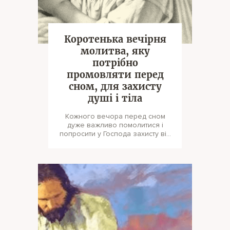
Коротенька вечірня
молитва, яку
потрібно
промовляти перед
сном, для захисту
душі і тіла
Кожного вечора перед сном
дуже важливо помолитися і
попросити у Господа захисту від
усякого лиха. В цьому вам
допоможе ц