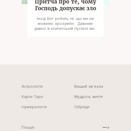
Притча про те, чому
Господь допускає зло
Іноді Бог робить те, що ми не
можемо зрозуміти… Давним-
давно в єгипетській пустелі жив
один монах. Іноді він ходи
Астрологія
Вищий зв‘язок
Карти Таро
Мудрість життя
Нумерологія
Обряди