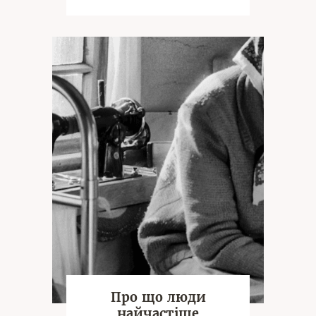
фізіологічно та психічно? Якщо
ні, ми
Про що люди
найчастіше