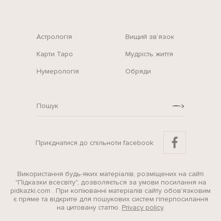
Астрологія
Вищий зв‘язок
Карти Таро
Мудрість життя
Нумерологія
Обряди
Приєднатися до спільноти facebook
Використання будь-яких матеріалів, розміщених на сайті
"Підказки всесвіту", дозволяється за умови посилання на
pidkazki.com . При копіюванні матеріалів сайту обов'язковим
є пряме та відкрите для пошукових систем гіперпосилання
на цитовану статтю.
Privacy policy
.