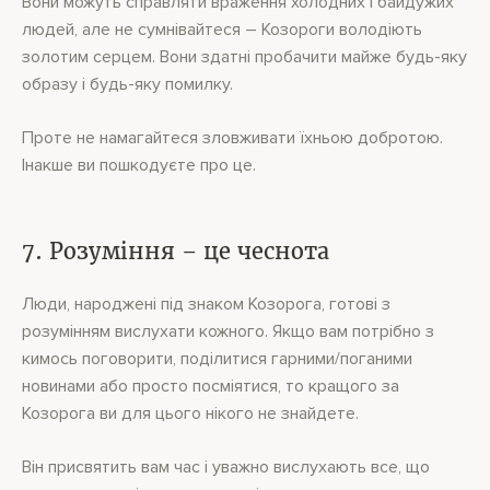
Вони можуть справляти враження холодних і байдужих
людей, але не сумнівайтеся – Козороги володіють
золотим серцем. Вони здатні пробачити майже будь-яку
образу і будь-яку помилку.
Проте не намагайтеся зловживати їхньою добротою.
Інакше ви пошкодуєте про це.
7. Розуміння – це чеснота
Люди, народжені під знаком Козорога, готові з
розумінням вислухати кожного. Якщо вам потрібно з
кимось поговорити, поділитися гарними/поганими
новинами або просто посміятися, то кращого за
Козорога ви для цього нікого не знайдете.
Він присвятить вам час і уважно вислухають все, що