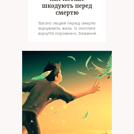
шкодують перед
смертю
Багато людей перед смертю
відчувають жаль. Їх охоплює
відчуття порожнечі, бажання
повернути минулі роки і прожити
їх по-