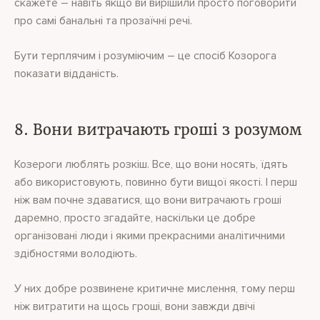
скажете – навіть якщо ви вирішили просто поговорити
про самі банальні та прозаїчні речі.
Бути терплячим і розуміючим – це спосіб Козорога
показати відданість.
8. Вони витрачають гроші з розумом
Козероги люблять розкіш. Все, що вони носять, їдять
або використовують, повинно бути вищої якості. І перш
ніж вам почне здаватися, що вони витрачають гроші
даремно, просто згадайте, наскільки це добре
організовані люди і якими прекрасними аналітичними
здібностями володіють.
У них добре розвинене критичне мислення, тому перш
ніж витратити на щось гроші, вони завжди двічі