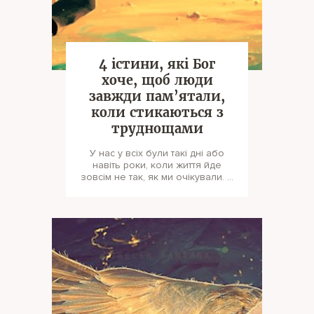
4 істини, які Бог
хоче, щоб люди
завжди пам’ятали,
коли стикаються з
труднощами
У нас у всіх були такі дні або
навіть роки, коли життя йде
зовсім не так, як ми очікували. У
мене були довгі періоди в ж