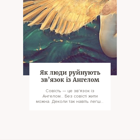
Як люди руйнують
зв’язок із Ангелом
Совість — це зв'язок із
Ангелом… Без совісті жити
можна. Деколи так навіть легше.
Але… Вас мучить совість інко