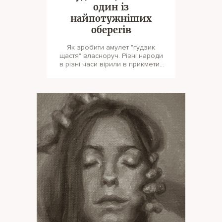
один із
найпотужніших
оберегів
Як зробити амулет "ґудзик
щастя" власноруч. Різні народи
в різні часи вірили в прикмети і
амулети на удачу. Робит