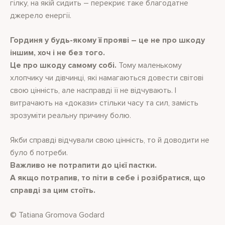
гілку, на якій сидить – перекриє таке благодатне
джерело енергії.
Гординя у будь-якому її прояві – це не про шкоду
іншим, хоч і не без того.
Це про шкоду самому собі.
Тому маленькому
хлопчику чи дівчинці, які намагаються довести світові
свою цінність, але насправді її не відчувають. І
витрачають на «докази» стільки часу та сил, замість
зрозуміти реальну причину болю.
Якби справді відчували свою цінність, то й доводити не
було б потреби.
Важливо не потрапити до цієї пастки.
А якщо потрапив, то піти в себе і розібратися, що
справді за цим стоїть.
© Tatiana Gromova Godard