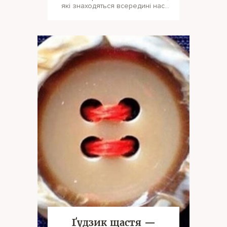
які знаходяться всередині нас,
залежить від нас самих. Це тв
Ґудзик щастя —