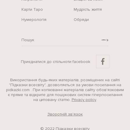
Карти Таро
Мудрість життя
Нумерологія
Обряди
Приєднатися до спільноти facebook
Використання будь-яких матеріалів, розміщених на сайті
"Підказки всесвіту", дозволяється за умови посилання на
pidkazki.com . При копіюванні матеріалів сайту обов'язковим
є пряме та відкрите для пошукових систем гіперпосилання
на цитовану статтю.
Privacy policy
.
Зворотній зв’язок
© 2022 Підказки всесвіту