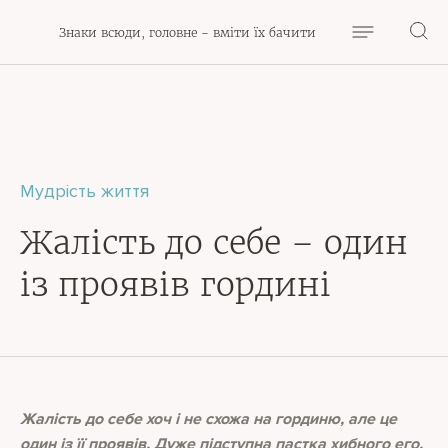
Знаки всюди, головне - вміти їх бачити
Мудрість життя
Жалість до себе – один
із проявів гордині
Жалість до себе хоч і не схожа на гординю, але це
один із її проявів. Дуже підступна пастка хибного его,