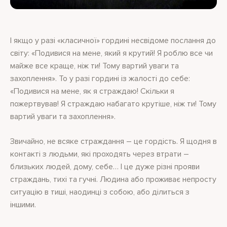
І якщо у разі «класичної» гордині несвідоме послання до
світу: «Подивися на мене, який я крутий! Я роблю все чи
майже все краще, ніж ти! Тому вартий уваги та
захоплення». То у разі гордині із жалості до себе:
«Подивися на мене, як я страждаю! Скільки я
пожертвував! Я страждаю набагато крутіше, ніж ти! Тому
вартий уваги та захоплення».
Звичайно, не всяке страждання – це гордість. Я щодня в
контакті з людьми, які проходять через втрати –
близьких людей, дому, себе… І це дуже різні прояви
страждань, тихі та гучні. Людина або проживає непросту
ситуацію в тиші, наодинці з собою, або ділиться з
іншими.