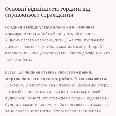
Основні відмінності гордині від
справжнього страждання
Гординя завжди усвідомлено чи ні «вибиває
сльозу», жалість.
Тобто бере у людей енергію.
У цьому багато мазохізму, позиції жертви, публічного
дряпання ран цвяхом: «Подивися, як я можу! Я герой!”. І
паралельно – знецінює почуття, шлях та досвід тих, хто
так не робить.
Буває, що
людина ставить свої страждання,
жертовність на п’єдестал, робить їх сенсом життя.
Знаходить у них опору, хай і ілюзорну. Забери цю опору
– і вся його реальність розсиплеться як картковий
будиночок. Тому ті, хто страждає в гордині, відкидають
будь-які варіанти допомоги або полегшення страждань.
Їм це просто не потрібне. Хто ж погодиться рубати