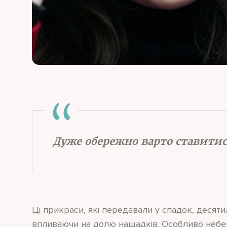
Дуже обережно варто ставитис
Ці прикраси, які передавали у спадок, десят
впливаючи на долю нащадків. Особливо небез