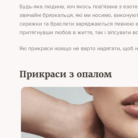
Будь-яка людина, хоч якось пов’язана з езоте
звичайні брязкальця, які ми носимо, виконуют
сережки та браслети заряджаються певною е
притягнувши любов в життя, так і зіпсувати в
Які прикраси нізащо не варто надягати, щоб 
Прикраси з опалом