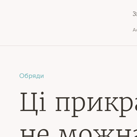
З
А
Обряди
Ці прикр
не можна