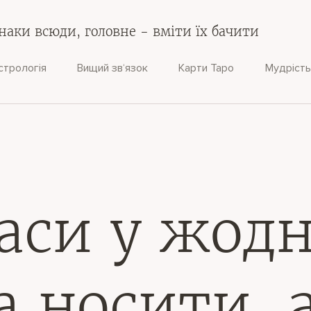
наки всюди, головне - вміти їх бачити
стрологія
Вищий зв‘язок
Карти Таро
Мудрість
аси у жодн
 носити, 