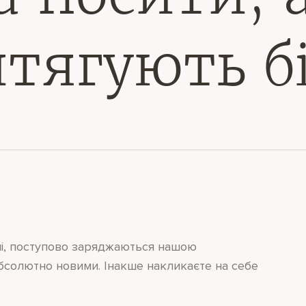
тягують б
ілі, поступово заряджаються нашою
абсолютно новими. Інакше накликаєте на себе