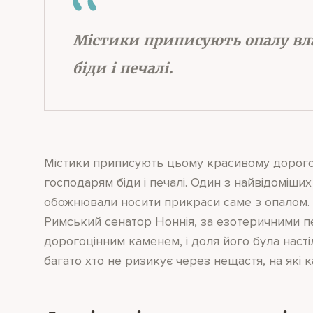
Містики приписують опалу вл
біди і печалі.
Містики приписують цьому красивому дорого
господарям біди і печалі. Один з найвідоміших
обожнювали носити прикраси саме з опалом. В
Римський сенатор Ноннія, за езотеричними 
дорогоцінним каменем, і доля його була насті
багато хто не ризикує через нещастя, на які к