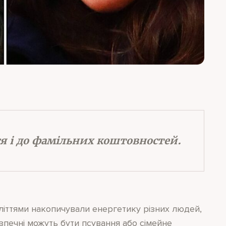
я і до фамільних коштовностей.
иліттями накопичували енергетику різних людей,
печні можуть бути псування або сімейне