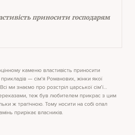
астивість приносити господарям
цінному каменю властивість приносити
 прикладів — сім’я Романових, жінки якої
сі ми знаємо про розстріл царської сім’ї…
переказами, теж був любителем прикрас з цим
льки ж трагічною. Тому носити на собі опал
амінь прирікає власників.