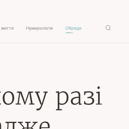
 життя
Нумерологія
Обряди
ому разі
адже