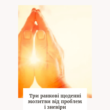
Три ранкові щоденні
молитви від проблем
і зневіри