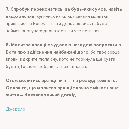
7. Спробуй переконатись: за будь-яких умов, навіть
якщо заспав,
зупинись на кілька хвилин молитви,
привітайся із Богом – і твій день звідкись набуде
неймовірної упорядкованості, ти усе встигнеш.
8. Молитва вранці є чудовою нагодою попросити в
Бога про здійснення найбажанішого
, бо твоє серце
вповні відкрите після сну, його не торкнула ще суєта
буднів, Господь побачить твою щирість.
Отож молитись вранці чи ні – на розсуд кожного.
Однак те, що молитва вранці значно змінює наше
життя – беззаперечний досвід.
Джерело