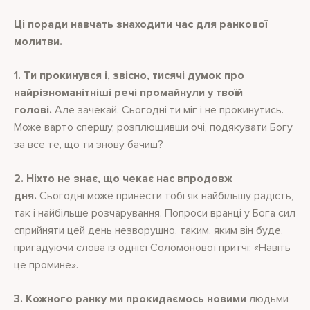
Ці поради навчать знаходити час для ранкової
молитви.
1. Ти прокинувся і, звісно, тисячі думок про
найрізноманітніші речі промайнули у твоїй
голові.
Але зачекай. Сьогодні ти міг і не прокинутись.
Може варто спершу, розплющивши очі, подякувати Богу
за все те, що ти знову бачиш?
2. Ніхто не знає, що чекає нас впродовж
дня.
Сьогодні може принести тобі як найбільшу радість,
так і найбільше розчарування. Попроси вранці у Бога сил
сприйняти цей день незворушно, таким, яким він буде,
пригадуючи слова із однієї Соломонової притчі: «Навіть
це промине».
3. Кожного ранку ми прокидаємось новими
людьми