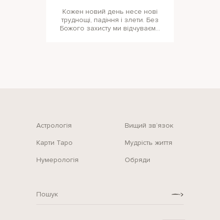
Кожен новий день несе нові
труднощі, падіння і злети. Без
Божого захисту ми відчуваємо
розчарування і зневіру.
Молитися
Астрологія
Вищий зв‘язок
Карти Таро
Мудрість життя
Нумерологія
Обряди