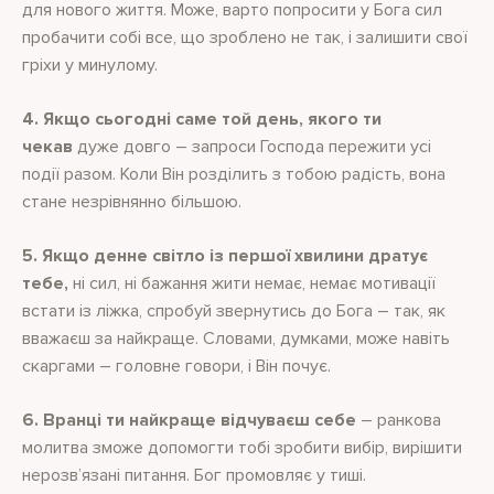
для нового життя. Може, варто попросити у Бога сил
пробачити собі все, що зроблено не так, і залишити свої
гріхи у минулому.
4. Якщо сьогодні саме той день, якого ти
чекав
дуже довго – запроси Господа пережити усі
події разом. Коли Він розділить з тобою радість, вона
стане незрівнянно більшою.
5. Якщо денне світло із першої хвилини дратує
тебе,
ні сил, ні бажання жити немає, немає мотивації
встати із ліжка, спробуй звернутись до Бога – так, як
вважаєш за найкраще. Словами, думками, може навіть
скаргами – головне говори, і Він почує.
6. Вранці ти найкраще відчуваєш себе
– ранкова
молитва зможе допомогти тобі зробити вибір, вирішити
нерозв’язані питання. Бог промовляє у тиші.