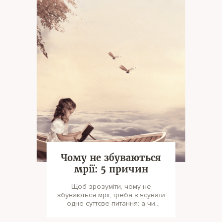
Чому не збуваються
мрії: 5 причин
Щоб зрозуміти, чому не
збуваються мрії, треба з’ясувати
одне суттєве питання: а чи
повинні вони збуватися взагалі?