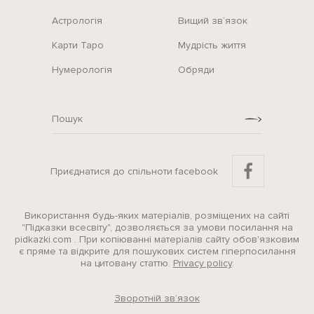
Астрологія
Вищий зв‘язок
Карти Таро
Мудрість життя
Нумерологія
Обряди
Приєднатися до спільноти facebook
Використання будь-яких матеріалів, розміщених на сайті
"Підказки всесвіту", дозволяється за умови посилання на
pidkazki.com . При копіюванні матеріалів сайту обов'язковим
є пряме та відкрите для пошукових систем гіперпосилання
на цитовану статтю.
Privacy policy
.
Зворотній зв’язок