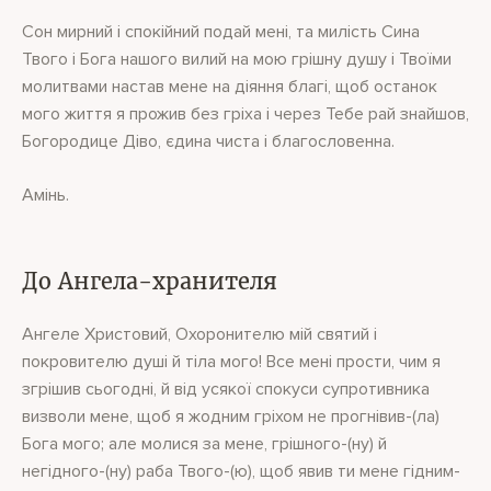
Сон мирний і спокійний подай мені, та милість Сина
Твого і Бога нашого вилий на мою грішну душу і Твоїми
молитвами настав мене на діяння благі, щоб останок
мого життя я прожив без гріха і через Тебе рай знайшов,
Богородице Діво, єдина чиста і благословенна.
Амінь.
До Ангела-хранителя
Ангеле Христовий, Охоронителю мій святий і
покровителю душі й тіла мого! Все мені прости, чим я
згрішив сьогодні, й від усякої спокуси супротивника
визволи мене, щоб я жодним гріхом не прогнівив-(ла)
Бога мого; але молися за мене, грішного-(ну) й
негідного-(ну) раба Твого-(ю), щоб явив ти мене гідним-