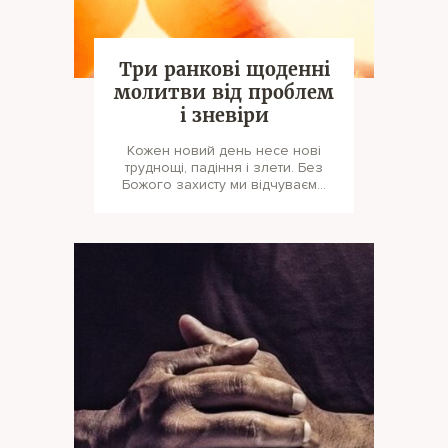
Три ранкові щоденні
молитви від проблем
і зневіри
Кожен новий день несе нові
труднощі, падіння і злети. Без
Божого захисту ми відчуваємо
розчарування і зневіру.
Молитися