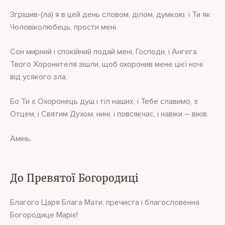
Згрішив-(ла) я в цей день словом, ділом, думкою, і Ти як
Чоловіколюбець, прости мені.
Сон мирний і спокійний подай мені, Господи, і Ангега
Твого Хоронителя зішли, щоб охоронив мене цієї ночі
від усякого зла.
Бо Ти є Охоронець душ і тіл наших, і Тебе славимо, з
Отцем, і Святим Духом, нині, і повсякчас, і навіки – віків.
Амінь.
До Превятої Богородиці
Благого Царя Блага Мати, пречиста і благословенна
Богородице Маріє!