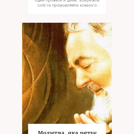
один прожити й день, збережіть
собі та промовляйте кожного
вечора цю особливу молитву.
Молитва, яка рятує