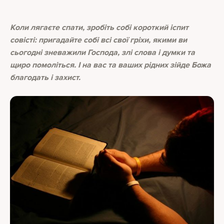
Коли лягаєте спати, зробіть собі короткий іспит
совісті: пригадайте собі всі свої гріхи, якими ви
сьогодні зневажили Господа, злі слова і думки та
щиро помоліться. І на вас та ваших рідних зійде Божа
благодать і захист.