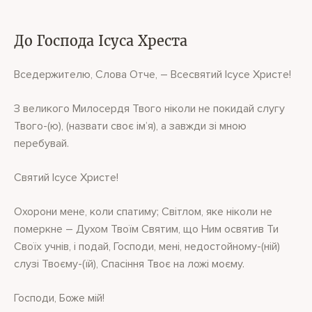
До Господа Ісуса Хреста
Вседержителю, Слова Отче, – Всесвятий Ісусе Христе!
З великого Милосердя Твого ніколи не покидай слугу
Твого-(ю), (назвати своє ім’я), а завжди зі мною
перебувай.
Святий Ісусе Христе!
Охорони мене, коли спатиму; Світлом, яке ніколи не
померкне – Духом Твоїм Святим, що Ним освятив Ти
Своїх учнів, і подай, Господи, мені, недостойному-(ній)
слузі Твоєму-(їй), Спасіння Твоє на ложі моєму.
Господи, Боже мій!