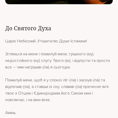
До Святого Духа
Царю Небесний, Утішителю Душе Істинини!
Зглянься на мене і помилуй мене, грішного-(ну),
недостойного-(ну) слугу Твого-(ю), і відпусти та прости
все – чим нагрішив-(ла) я сьогодні.
Помилуй мене, щоб я у спокої ліг-(ла) і заснув-(ла) та
відпочив-(ла), а ставши із сну, славив-(ла) пречесне ім’я
твоє з Отцем і Єдинородним його Сином нині і
повсякчас, і на віки вічні.
Амінь.