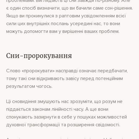
проблемами. Виглядають ці сни завжди по-різному. Але
є один спосіб визначити, що ви бачили саме сон-рішення.
Якщо ви прокинулися з раптовим усвідомленням всієї
сили цих внутрішніх послань усередині нас, то вони
можуть допомогти вам у вирішенні ваших проблем.
Сни-пророкування
Слово «пророкувати» насправді означає передбачати,
тому такі сни відкривають завісу перед потенційним
результатом чогось.
Ці сновидіння змушують нас зрозуміти, що розум не
піддається законам лінійності часу. А ще вони
спонукають зазирнути в себе у пошуках можливостей
духовної трансформації та розширення свідомості.