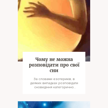
Чому не можна
розповідати про свої
сни
За словами езотериків, в
деяких випадках розповідати
сновидіння категорично
протипоказано. За словами
езотериків,