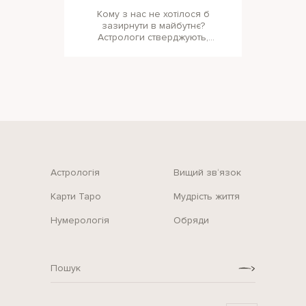
Кому з нас не хотілося б
зазирнути в майбутнє?
Астрологи стверджують,
що деяким знакам Зодіаку
це вдається — адже їм час
Астрологія
Вищий зв‘язок
Карти Таро
Мудрість життя
Нумерологія
Обряди