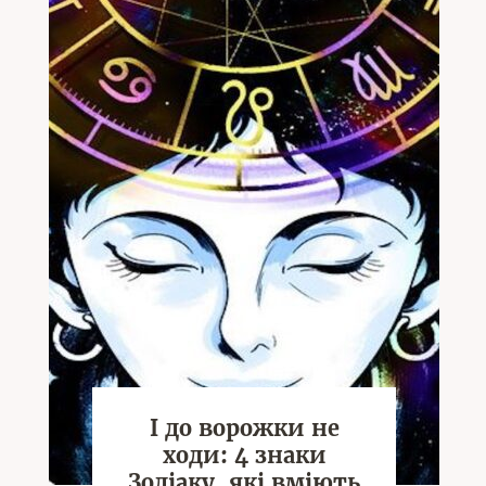
І до ворожки не
ходи: 4 знаки
Зодіаку, які вміють