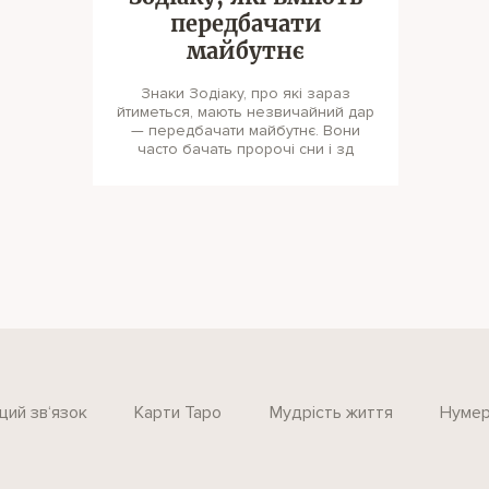
передбачати
майбутнє
Знаки Зодіаку, про які зараз
йтиметься, мають незвичайний дар
— передбачати майбутнє. Вони
часто бачать пророчі сни і зд
щий зв‘язок
Карти Таро
Мудрість життя
Нумер