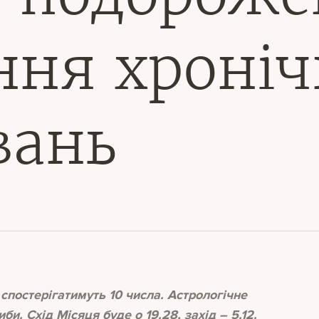
ння хроні
вань
спостерігатимуть 10 числа. Астрологічне
би. Схід Місяця буде о 19.28, захід – 5.12.