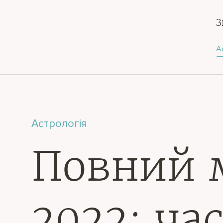
З
А
Астрологія
Повний м
2022: ча