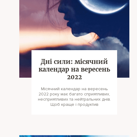
Дні сили: місячний
календар на вересень
2022
Місячний календар на вересень
2022 року має багато сприятливих,
несприятливих та нейтральних днів.
Щоб краще і продуктив