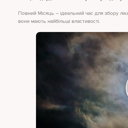
Повний Місяць – ідеальний час для збору лік
вони мають найбільші властивості.