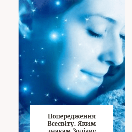
Попередження
Всесвіту. Яким
знакам Зодіаку