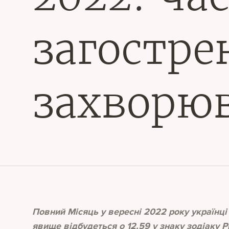
загостре
захворю
Повний Місяць у вересні 2022 року українці 
явище відбудеться о 12.59 у знаку зодіаку Ри