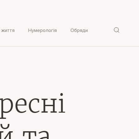
 життя
Нумерологія
Обряди
ресні
й та