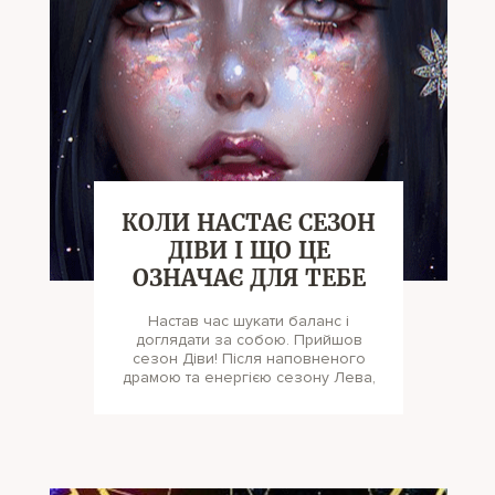
КОЛИ НАСТАЄ СЕЗОН
ДІВИ І ЩО ЦЕ
ОЗНАЧАЄ ДЛЯ ТЕБЕ
Настав час шукати баланс і
доглядати за собою. Прийшов
сезон Діви! Після наповненого
драмою та енергією сезону Лева,