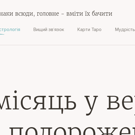
наки всюди, головне - вміти їх бачити
стрологія
Вищий зв‘язок
Карти Таро
Мудрість
ісяць у ве
с подороже