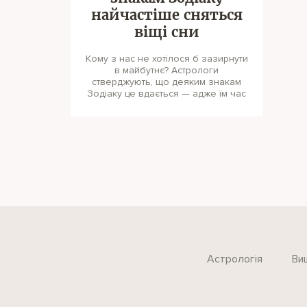
найчастіше сняться
віщі сни
Кому з нас не хотілося б зазирнути
в майбутнє? Астрологи
стверджують, що деяким знакам
Зодіаку це вдається — адже їм час
Астрологія
Ви