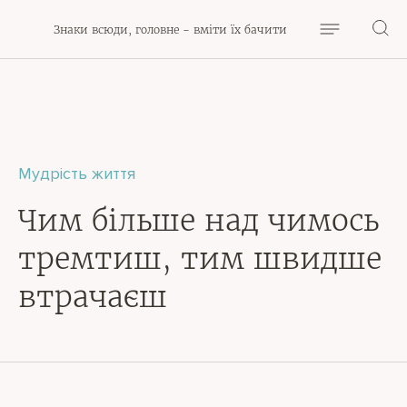
Знаки всюди, головне - вміти їх бачити
Мудрість життя
Чим більше над чимось
тремтиш, тим швидше
втрачаєш