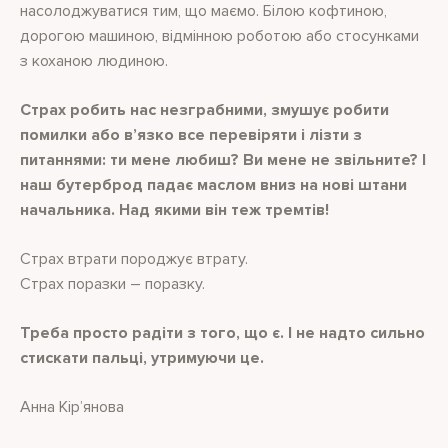
насолоджуватися тим, що маємо. Білою кофтиною,
дорогою машиною, відмінною роботою або стосунками
з коханою людиною.
Страх робить нас незграбними, змушує робити
помилки або в’язко все перевіряти і лізти з
питаннями: ти мене любиш? Ви мене не звільните? І
наш бутерброд падає маслом вниз на нові штани
начальника. Над якими він теж тремтів!
Страх втрати породжує втрату.
Страх поразки – поразку.
Треба просто радіти з того, що є. І не надто сильно
стискати пальці, утримуючи це.
Анна Кір’янова