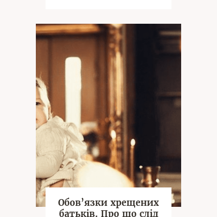
був день. А ось на минулий
місяць оз
Обов’язки хрещених
батьків. Про що слід