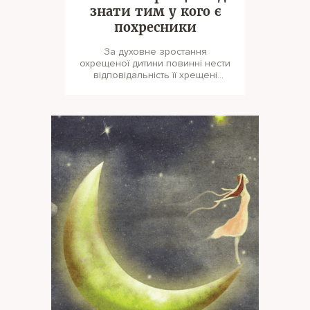
знати тим у кого є
похресники
За духовне зростання
охрещеної дитини повинні нести
відповідальність її хрещені
батько та мати. За обрядом
роль х