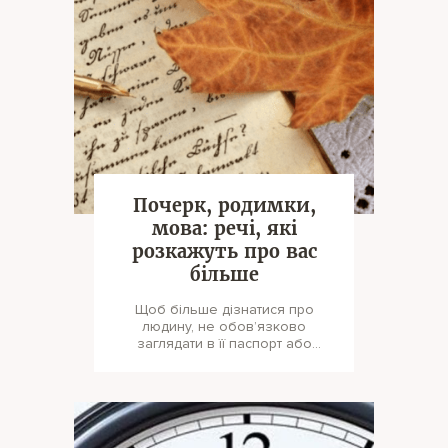
Почерк, родимки,
мова: речі, які
розкажуть про вас
більше
Щоб більше дізнатися про
людину, не обов’язково
заглядати в її паспорт або
медичну книжку та питати про
доходи. Досить у