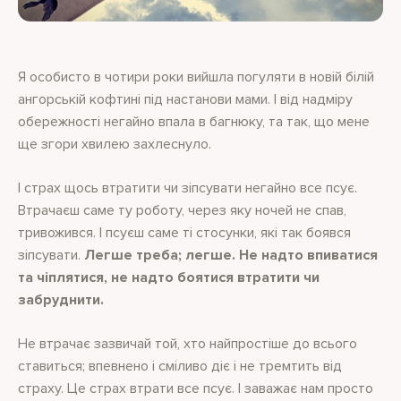
Я особисто в чотири роки вийшла погуляти в новій білій
ангорській кофтині під настанови мами. І від надміру
обережності негайно впала в багнюку, та так, що мене
ще згори хвилею захлеснуло.
І страх щось втратити чи зіпсувати негайно все псує.
Втрачаєш саме ту роботу, через яку ночей не спав,
тривожився. І псуєш саме ті стосунки, які так боявся
зіпсувати.
Легше треба; легше. Не надто впиватися
та чіплятися, не надто боятися втратити чи
забруднити.
Не втрачає зазвичай той, хто найпростіше до всього
ставиться; впевнено і сміливо діє і не тремтить від
страху. Це страх втрати все псує. І заважає нам просто