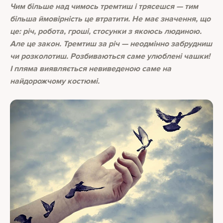
Чим більше над чимось тремтиш і трясешся — тим
більша ймовірність це втратити. Не має значення, що
це: річ, робота, гроші, стосунки з якоюсь людиною.
Але це закон. Тремтиш за річ — неодмінно забрудниш
чи розколотиш. Розбиваються саме улюблені чашки!
І пляма виявляється невиведеною саме на
найдорожчому костюмі.