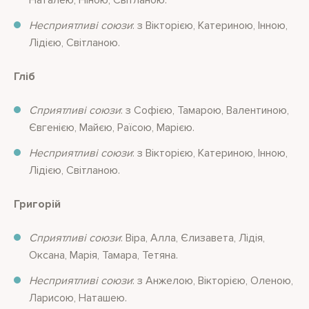
Наталею, Ніною, Світланою.
Несприятливі союзи
: з Вікторією, Катериною, Інною,
Лідією, Світланою.
Гліб
Сприятливі союзи
: з Софією, Тамарою, Валентиною,
Євгенією, Майєю, Раїсою, Марією.
Несприятливі союзи
: з Вікторією, Катериною, Інною,
Лідією, Світланою.
Григорій
Сприятливі союзи
: Віра, Алла, Єлизавета, Лідія,
Оксана, Марія, Тамара, Тетяна.
Несприятливі союзи
: з Анжелою, Вікторією, Оленою,
Ларисою, Наташею.