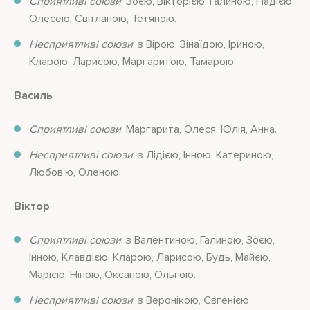
Сприятливі союзи
: Зоєю, Вікторією, Галиною, Надією,
Олесею, Світланою, Тетяною.
Несприятливі союзи
: з Вірою, Зінаїдою, Іриною,
Кларою, Ларисою, Маргаритою, Тамарою.
Василь
Сприятливі союзи
: Маргарита, Олеся, Юлія, Анна.
Несприятливі союзи
: з Лідією, Інною, Катериною,
Любов’ю, Оленою.
Віктор
Сприятливі союзи
: з Валентиною, Галиною, Зоєю,
Інною, Клавдією, Кларою, Ларисою, Будь, Майєю,
Марією, Ніною, Оксаною, Ольгою.
Несприятливі союзи
: з Веронікою, Євгенією,