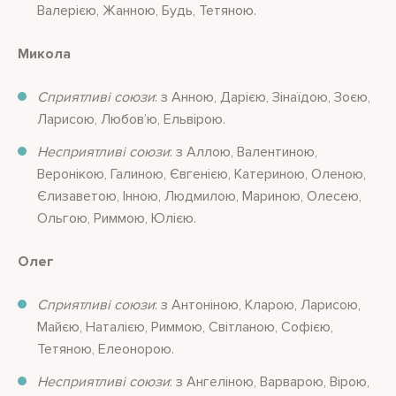
Валерією, Жанною, Будь, Тетяною.
Микола
Сприятливі союзи
: з Анною, Дарією, Зінаїдою, Зоєю,
Ларисою, Любов’ю, Ельвірою.
Несприятливі союзи
: з Аллою, Валентиною,
Веронікою, Галиною, Євгенією, Катериною, Оленою,
Єлизаветою, Інною, Людмилою, Мариною, Олесею,
Ольгою, Риммою, Юлією.
Олег
Сприятливі союзи
: з Антоніною, Кларою, Ларисою,
Майєю, Наталією, Риммою, Світланою, Софією,
Тетяною, Елеонорою.
Несприятливі союзи
: з Ангеліною, Варварою, Вірою,