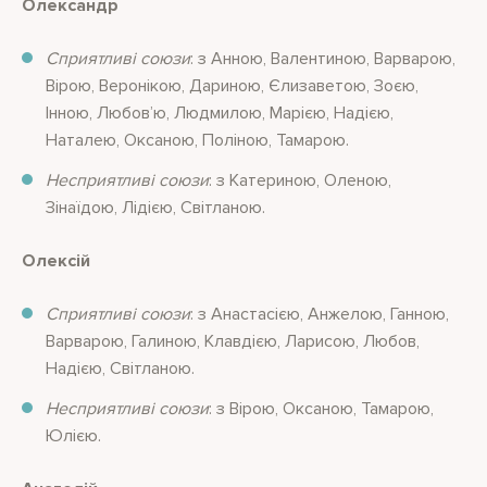
Олександр
Сприятливі союзи
: з Анною, Валентиною, Варварою,
Вірою, Веронікою, Дариною, Єлизаветою, Зоєю,
Інною, Любов’ю, Людмилою, Марією, Надією,
Наталею, Оксаною, Поліною, Тамарою.
Несприятливі союзи
: з Катериною, Оленою,
Зінаїдою, Лідією, Світланою.
Олексій
Сприятливі союзи
: з Анастасією, Анжелою, Ганною,
Варварою, Галиною, Клавдією, Ларисою, Любов,
Надією, Світланою.
Несприятливі союзи
: з Вірою, Оксаною, Тамарою,
Юлією.