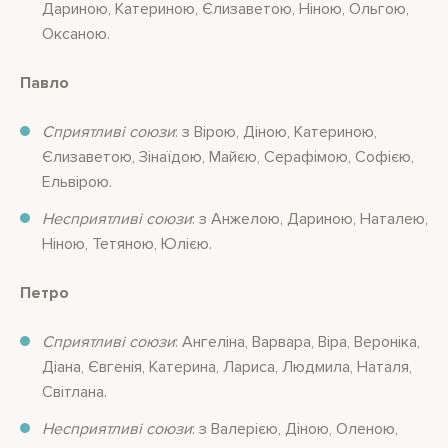
Дариною, Катериною, Єлизаветою, Ніною, Ольгою,
Оксаною.
Павло
Сприятливі союзи
: з Вірою, Діною, Катериною,
Єлизаветою, Зінаїдою, Майєю, Серафімою, Софією,
Ельвірою.
Несприятливі союзи
: з Анжелою, Дариною, Наталею,
Ніною, Тетяною, Юлією.
Петро
Сприятливі союзи
: Ангеліна, Варвара, Віра, Вероніка,
Діана, Євгенія, Катерина, Лариса, Людмила, Наталя,
Світлана.
Несприятливі союзи
: з Валерією, Діною, Оленою,