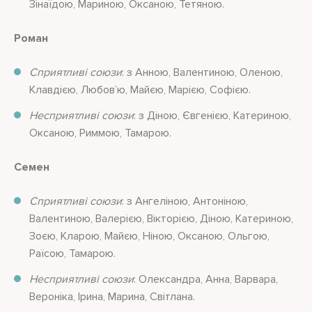
Зінаїдою, Мариною, Оксаною, Тетяною.
Роман
Сприятливі союзи
: з Анною, Валентиною, Оленою,
Клавдією, Любов’ю, Майєю, Марією, Софією.
Несприятливі союзи
: з Діною, Євгенією, Катериною,
Оксаною, Риммою, Тамарою.
Семен
Сприятливі союзи
: з Ангеліною, Антоніною,
Валентиною, Валерією, Вікторією, Діною, Катериною,
Зоєю, Кларою, Майєю, Ніною, Оксаною, Ольгою,
Раїсою, Тамарою.
Несприятливі союзи
: Олександра, Анна, Варвара,
Вероніка, Ірина, Марина, Світлана.