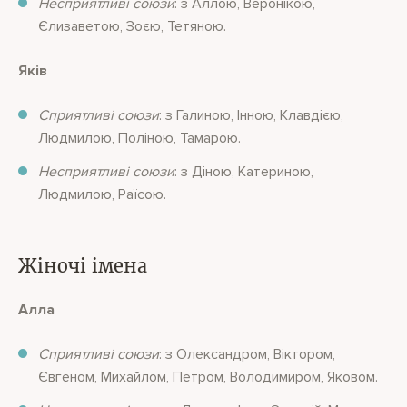
Несприятливі союзи
: з Аллою, Веронікою,
Єлизаветою, Зоєю, Тетяною.
Яків
Сприятливі союзи
: з Галиною, Інною, Клавдією,
Людмилою, Поліною, Тамарою.
Несприятливі союзи
: з Діною, Катериною,
Людмилою, Раїсою.
Жіночі імена
Алла
Сприятливі союзи
: з Олександром, Віктором,
Євгеном, Михайлом, Петром, Володимиром, Яковом.