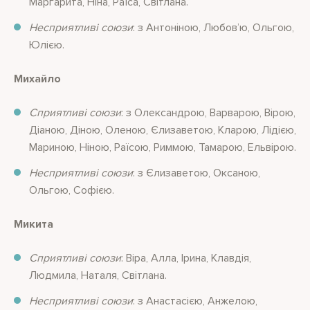
Маргарита, Ніна, Раїса, Світлана.
Несприятливі союзи
: з Антоніною, Любов’ю, Ольгою,
Юлією.
Михайло
Сприятливі союзи
: з Олександрою, Варварою, Вірою,
Діаною, Діною, Оленою, Єлизаветою, Кларою, Лідією,
Мариною, Ніною, Раїсою, Риммою, Тамарою, Ельвірою.
Несприятливі союзи
: з Єлизаветою, Оксаною,
Ольгою, Софією.
Микита
Сприятливі союзи
: Віра, Алла, Ірина, Клавдія,
Людмила, Наталя, Світлана.
Несприятливі союзи
: з Анастасією, Анжелою,