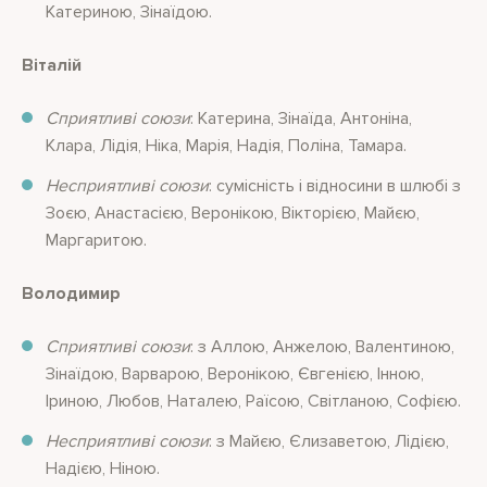
Катериною, Зінаїдою.
Віталій
Сприятливі союзи
: Катерина, Зінаїда, Антоніна,
Клара, Лідія, Ніка, Марія, Надія, Поліна, Тамара.
Несприятливі союзи
: сумісність і відносини в шлюбі з
Зоєю, Анастасією, Веронікою, Вікторією, Майєю,
Маргаритою.
Володимир
Сприятливі союзи
: з Аллою, Анжелою, Валентиною,
Зінаїдою, Варварою, Веронікою, Євгенією, Інною,
Іриною, Любов, Наталею, Раїсою, Світланою, Софією.
Несприятливі союзи
: з Майєю, Єлизаветою, Лідією,
Надією, Ніною.