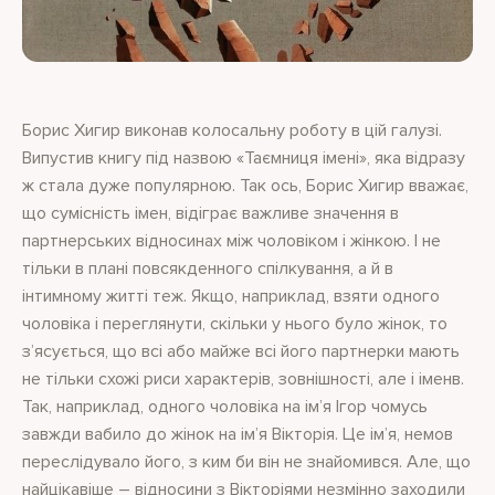
Борис Хигир виконав колосальну роботу в цій галузі.
Випустив книгу під назвою «Таємниця імені», яка відразу
ж стала дуже популярною. Так ось, Борис Хигир вважає,
що сумісність імен, відіграє важливе значення в
партнерських відносинах між чоловіком і жінкою. І не
тільки в плані повсякденного спілкування, а й в
інтимному житті теж. Якщо, наприклад, взяти одного
чоловіка і переглянути, скільки у нього було жінок, то
з’ясується, що всі або майже всі його партнерки мають
не тільки схожі риси характерів, зовнішності, але і іменв.
Так, наприклад, одного чоловіка на ім’я Ігор чомусь
завжди вабило до жінок на ім’я Вікторія. Це ім’я, немов
переслідувало його, з ким би він не знайомився. Але, що
найцікавіше – відносини з Вікторіями незмінно заходили