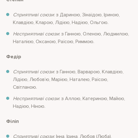
Сприятливі союзи
: з Дариною, Зінаїдою, Іриною,
Клавдією, Кларою, Лідією, Надією, Ольгою.
Несприятливі союзи
: з Ганною, Оленою, Людмилою,
Наталією, Оксаною, Раїсою, Риммою.
Федір
Сприятливі союзи
: з Ганною, Варварою, Клавдією,
Лідією, Любов’ю, Марією, Наталею, Раїсою,
Світланою.
Несприятливі союзи
: з Аллою, Катериною, Майєю,
Надією, Ніною.
Філіп
Сприятливі союзи
: Інна, Ірина, Любов (Люба),