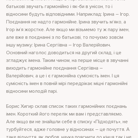
батькові звучать гармонійно і як-би в унісон, то і
відносини будуть відповідними. Наприклад: Ірина – Ігор.
Поєднання не надто гармонійне. Ірина звучить м’яко, а
Ігор ім’я жорстке. Але якщо ми візьмемо ту ж пару імен,
але вже в поєднанні з по батькові, то почуємо зовсім
іншу музику: Ірина Сергіївна – Ігор Валерійович.
Основний наголос доводиться на другий склад, і це
згладжує імена. Таким чином, на перше місце в звучанні
виходить гармонійне поєднання Сергіївна –
Валерійович, а це і є гармонійна сумісність імен. І ця
сумісність імен в повній мірі передрікає міцні гармонійні
відносини молодій парі.
Борис Хигир склав список таких гармонійних поєднань
імен. Короткий його перелік ми вам і представляємо.
Але якщо ви не знайшли себе в списку «Підходять», не
турбуйтеся, адже головне у відносинах – це почуття. А
таке відчуття, як любов, наука пояснити до кінця так і не