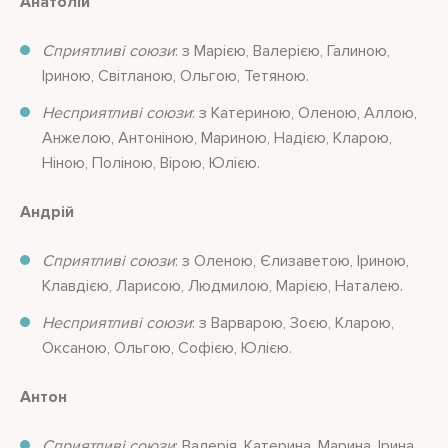
Анатолій
Сприятливі союзи
: з Марією, Валерією, Галиною,
Іриною, Світланою, Ольгою, Тетяною.
Несприятливі союзи
: з Катериною, Оленою, Аллою,
Анжелою, Антоніною, Мариною, Надією, Кларою,
Ніною, Поліною, Вірою, Юлією.
Андрій
Сприятливі союзи
: з Оленою, Єлизаветою, Іриною,
Клавдією, Ларисою, Людмилою, Марією, Наталею.
Несприятливі союзи
: з Варварою, Зоєю, Кларою,
Оксаною, Ольгою, Софією, Юлією.
Антон
Сприятливі союзи
: Валерія, Катерина, Марина, Ірина.