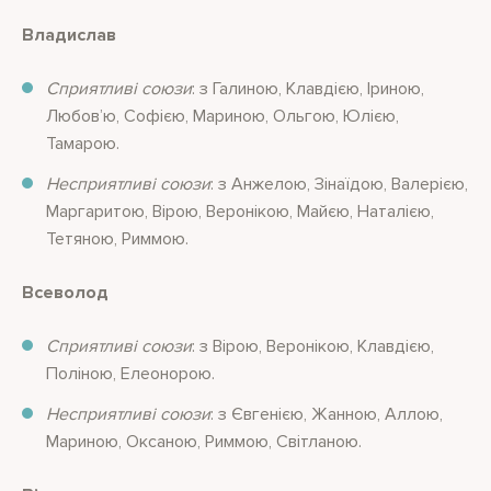
Владислав
Сприятливі союзи
: з Галиною, Клавдією, Іриною,
Любов’ю, Софією, Мариною, Ольгою, Юлією,
Тамарою.
Несприятливі союзи
: з Анжелою, Зінаїдою, Валерією,
Маргаритою, Вірою, Веронікою, Майєю, Наталією,
Тетяною, Риммою.
Всеволод
Сприятливі союзи
: з Вірою, Веронікою, Клавдією,
Поліною, Елеонорою.
Несприятливі союзи
: з Євгенією, Жанною, Аллою,
Мариною, Оксаною, Риммою, Світланою.