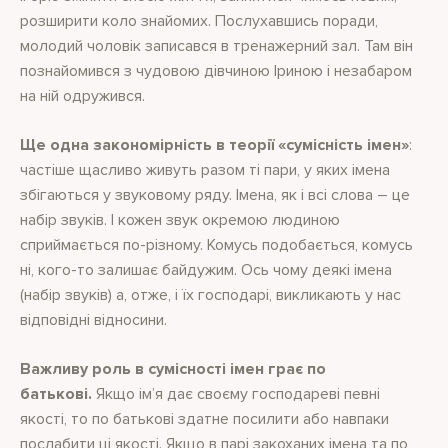
розширити коло знайомих. Послухавшись поради,
молодий чоловік записався в тренажерний зал. Там він
познайомився з чудовою дівчиною Іриною і незабаром
на ній одружився.
Ще одна закономірність в теорії «сумісність імен»
:
частіше щасливо живуть разом ті пари, у яких імена
збігаються у звуковому ряду. Імена, як і всі слова – це
набір звуків. І кожен звук окремою людиною
сприймається по-різному. Комусь подобається, комусь
ні, кого-то залишає байдужим. Ось чому деякі імена
(набір звуків) а, отже, і їх господарі, викликають у нас
відповідні відносини.
Важливу роль в сумісності імен грає по
батькові.
Якщо ім’я дає своєму господареві певні
якості, то по батькові здатне посилити або навпаки
послабити ці якості. Якщо в парі закоханих імена та по