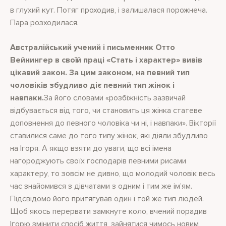
в глухий кут. Потяг проходив, і залишалася порожнеча.
Пара розходилася.
Австралійський учений і письменник Отто
Вейнингер в своїй праці «Стать і характер» вивів
цікавий закон. За цим законом, на певний тип
чоловіків збудливо діє певний тип жінок і
навпаки.
За його словами «розбіжність зазвичай
відбувається від того, чи становить ця жінка статеве
доповнення до певного чоловіка чи ні, і навпаки». Вікторії
ставилися саме до того типу жінок, які діяли збудливо
на Ігоря. А якщо взяти до уваги, що всі імена
нагороджують своїх господарів певними рисами
характеру, то зовсім не дивно, що молодий чоловік весь
час знайомився з дівчатами з одним і тим же ім’ям.
Підсвідомо його притягував один і той же тип людей.
Щоб якось перервати замкнуте коло, вчений порадив
Ігорю змінити спосіб життя, зайнятися чимось новим,