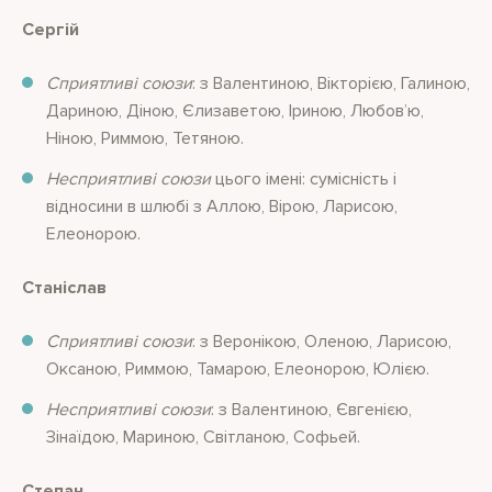
Сергій
Сприятливі союзи
: з Валентиною, Вікторією, Галиною,
Дариною, Діною, Єлизаветою, Іриною, Любов’ю,
Ніною, Риммою, Тетяною.
Несприятливі союзи
цього імені: сумісність і
відносини в шлюбі з Аллою, Вірою, Ларисою,
Елеонорою.
Станіслав
Сприятливі союзи
: з Веронікою, Оленою, Ларисою,
Оксаною, Риммою, Тамарою, Елеонорою, Юлією.
Несприятливі союзи
: з Валентиною, Євгенією,
Зінаїдою, Мариною, Світланою, Cофьей.
Степан