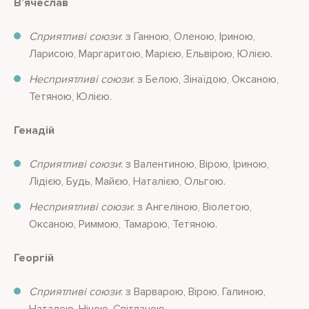
В’ячеслав
Сприятливі союзи
: з Ганною, Оленою, Іриною,
Ларисою, Маргаритою, Марією, Ельвірою, Юлією.
Несприятливі союзи
: з Белою, Зінаїдою, Оксаною,
Тетяною, Юлією.
Генадій
Сприятливі союзи
: з Валентиною, Вірою, Іриною,
Лідією, Будь, Майєю, Наталією, Ольгою.
Несприятливі союзи
: з Ангеліною, Віолетою,
Оксаною, Риммою, Тамарою, Тетяною.
Георгій
Сприятливі союзи
: з Варварою, Вірою, Галиною,