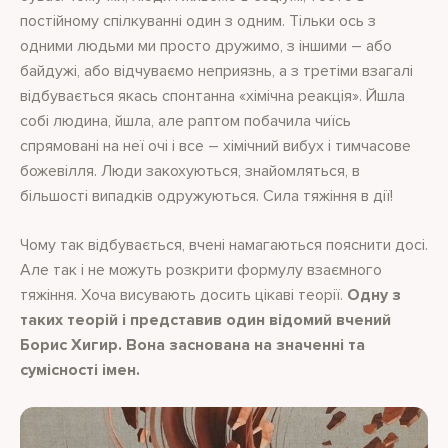
постійному спілкуванні один з одним. Тільки ось з
одними людьми ми просто дружимо, з іншими – або
байдужі, або відчуваємо неприязнь, а з третіми взагалі
відбувається якась спонтанна «хімічна реакція». Йшла
собі людина, йшла, але раптом побачила чиїсь
спрямовані на неї очі і все – хімічний вибух і тимчасове
божевілля. Люди закохуються, знайомляться, в
більшості випадків одружуються. Сила тяжіння в дії!
Чому так відбувається, вчені намагаються пояснити досі.
Але так і не можуть розкрити формулу взаємного
тяжіння. Хоча висувають досить цікаві теорії.
Одну з
таких теорій і представив один відомий вчений
Борис Хигир. Вона заснована на значенні та
сумісності імен.