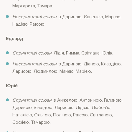
Маргарита, Тамара.
Несприятливі союзи
: з Дариною, Євгенією, Марією,
Надією, Раїсою.
Едвард
Сприятливі союзи
: Лідія, Римма, Світлана, Юлія.
Несприятливі союзи
: з Дариною, Діаною, Клавдією,
Ларисою, Людмилою, Майєю, Марією.
Юрій
Сприятливі союзи
: з Анжелою, Антоніною, Галиною,
Дариною, Зінаїдою, Ларисою, Лідією, Любов’ю,
Наталією, Ольгою, Поліною, Раїсою, Світланою,
Софією, Тамарою.