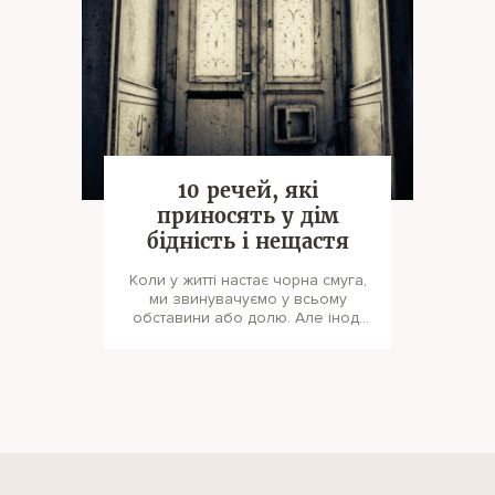
10 речей, які
приносять у дім
бідність і нещастя
Коли у житті настає чорна смуга,
ми звинувачуємо у всьому
обставини або долю. Але іноді
винні звичайні речі, які притягу