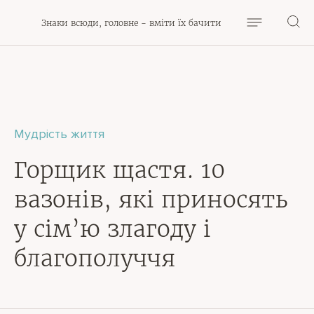
Знаки всюди, головне - вміти їх бачити
Мудрість життя
Горщик щастя. 10
вазонів, які приносять
у сім’ю злагоду і
благополуччя