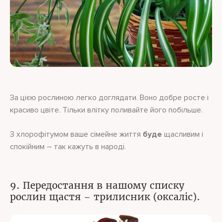
За цією рослиною легко доглядати. Воно добре росте і
красиво цвіте. Тільки влітку поливайте його побільше.
З хлорофітумом ваше сімейне життя
буде
щасливим і
спокійним – так кажуть в народі.
9. Передостання в нашому списку
рослин щастя – трилисник (оксаліс).