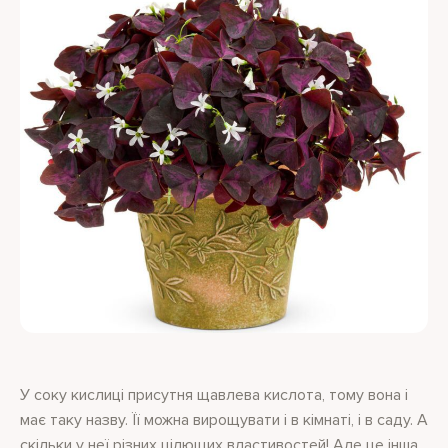
У соку кислиці присутня щавлева кислота, тому вона і
має таку назву. Її можна вирощувати і в кімнаті, і в саду. А
скільки у неї різних цілющих властивостей! Але це інша