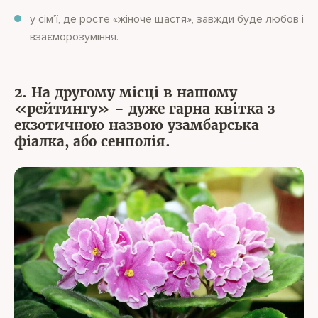
у сім’ї, де росте «жіноче щастя», завжди буде любов і
взаєморозуміння.
2. На другому місці в нашому
«рейтингу» – дуже гарна квітка з
екзотичною назвою узамбарська
фіалка, або сенполія.