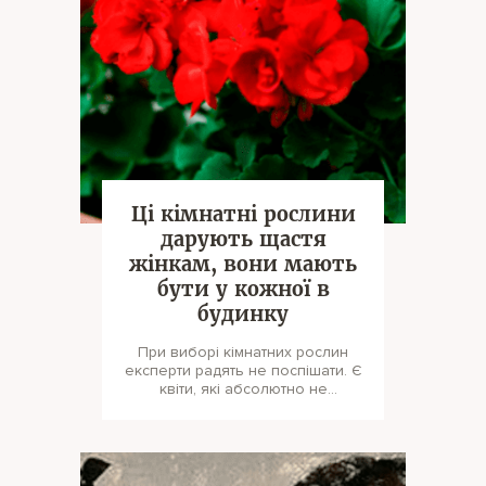
Ці кімнатні рослини
дарують щастя
жінкам, вони мають
бути у кожної в
будинку
При виборі кімнатних рослин
експерти радять не поспішати. Є
квіти, які абсолютно не
підходять для будинку, і їх
називают