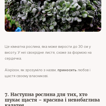
Це кімнатна рослина, яка може вирости до 30 см у
висоту. У неї своєрідне листя, схоже за формою на
сердечка.
Аїхрізон, як зрозуміло з назви,
приносить
любов і
щастя своєму власникові.
7. Наступна рослина для тих, хто
шукає щастя – красива і невибаглива
калатея.