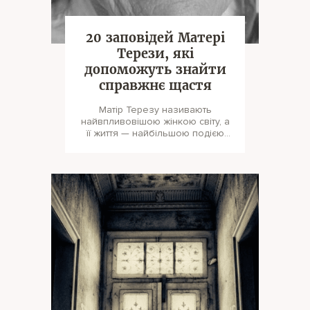
20 заповідей Матері
Терези, які
допоможуть знайти
справжнє щастя
Матір Терезу називають
найвпливовішою жінкою світу, а
її життя — найбільшою подією
ХХ століття. Досягнення
маленької тен