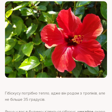
Гібіскусу потрібно тепло, адже він родом з тропіків, але
не більше 35 градусів.
Якщо у вас в будинку з’явиться гібіскус,
чекайте
скоро