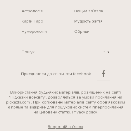
Астрологія
Вищий зв‘язок
Карти Таро
Мудрість життя
Нумерологія
Обряди
Приєднатися до спільноти facebook
Використання будь-яких матеріалів, розміщених на сайті
"Підказки всесвіту", дозволяється за умови посилання на
pidkazki.com . При копіюванні матеріалів сайту обов'язковим
є пряме та відкрите для пошукових систем гіперпосилання
на цитовану статтю.
Privacy policy
.
Зворотній зв’язок