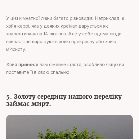
У цієї кімнатної ліани багато різновидів. Наприклад, є
хойя керрі, яка у деяких країнах дарується як
«валентинка» на 14 лютого. Але у себе вдома люди
найчастіше вирощують хойю прекрасну або хойю
м’ясисту.
Хойя
принесе
вам сімейне щастя, особливо якщо ви
поставите її в свою спальню.
5. Золоту середину нашого переліку
займає мирт.