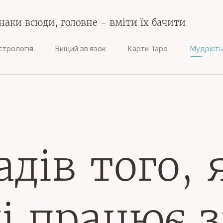
наки всюди, головне - вміти їх бачити
стрологія
Вищий зв‘язок
Карти Таро
Мудрість
адів того, 
і працює 