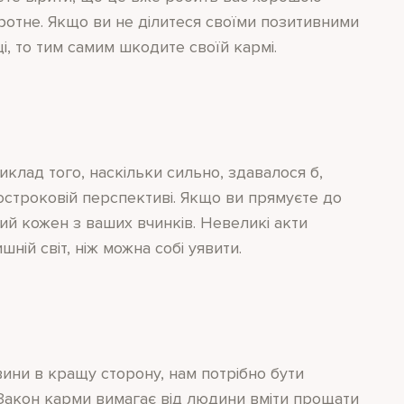
отне. Якщо ви не ділитеся своїми позитивними
ці, то тим самим шкодите своїй кармі.
клад того, наскільки сильно, здавалося б,
гостроковій перспективі. Якщо ви прямуєте до
ий кожен з ваших вчинків. Невеликі акти
ій світ, ніж можна собі уявити.
ини в кращу сторону, нам потрібно бути
. Закон карми вимагає від людини вміти прощати