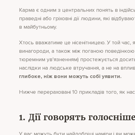
Карма є одним з центральних понять в індійськи
праведні або гріховні дії людини, які відбув
в майбутньому.
Хтось вважатиме це нісенітницею. У той час,
винагороди, а також між поганою поведінкою
тюремним ув’язненням) простежується досить ч
наслідки на людське втручання, а не на вплив
глибоке, ніж вони можуть собі уявити.
Нижче перераховані 10 прикладів того, як на
1. Дії говорять голосніше
У вас можуть бути найдобріші наміри і ви мо