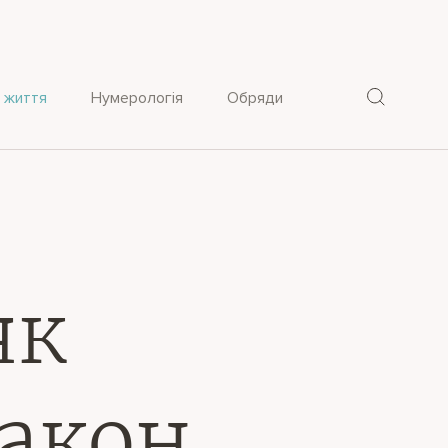
 життя
Нумерологія
Обряди
як
закон