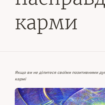
карми
Якщо ви не ділитеся своїми позитивними дум
кармі