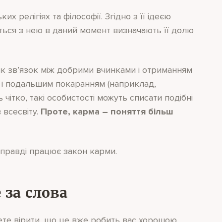
х релігіях та філософії. Згідно з її ідеєю
аються з нею в даний момент визначають її долю
 як зв’язок між добрими вчинками і отриманням
 і подальшим покаранням (наприклад,
ітко, такі особистості можуть списати подібні
 всесвіту.
Проте, карма – поняття більш
справді працює закон карми.
 за слова
жете вірити, що це вже робить вас хорошою