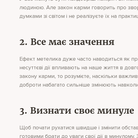
людиною. Але закон карми говорить про звор
думками зі світом і не реалізуєте їх на практи
2. Все має значення
Ефект метелика дуже часто наводиться як при
несуттєві дії впливають на наше життя в дов
закону карми, то розумієте, наскільки важлив
доброти набагато сильніше змінюють навколишн
3. Визнати своє минуле
Щоб почати рухатися швидше і змінити обстав
готовими брати до уваги свої дії в минулому