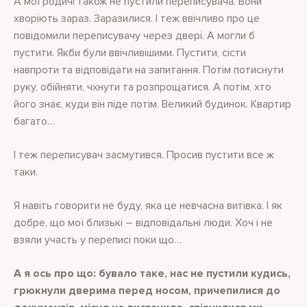
А мої родичі також не пустили переписувача. Вони
хворіють зараз. Заразилися. І теж ввічливо про це
повідомили переписувачу через двері. А могли б
пустити. Якби були ввічливішими. Пустити, сісти
навпроти та відповідати на запитання. Потім потиснути
руку, обійняти, чхнути та розпрощатися. А потім, хто
його знає, куди він піде потім. Великий будинок. Квартир
багато…
І теж переписувач засмутився. Просив пустити все ж
таки.
Я навіть говорити не буду, яка це невчасна витівка. І як
добре, що мої близькі – відповідальні люди. Хоч і не
взяли участь у переписі поки що…
А я ось про що: бувало таке, нас не пустили кудись,
грюкнули дверима перед носом, причепилися до