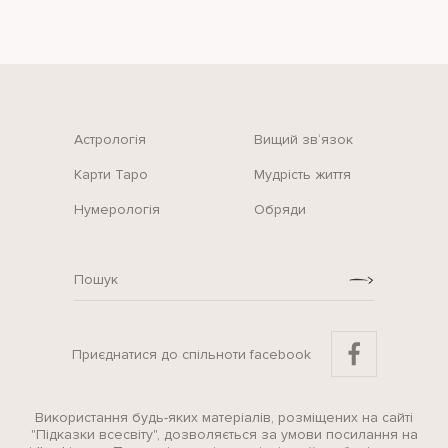
Астрологія
Вищий зв‘язок
Карти Таро
Мудрість життя
Нумерологія
Обряди
Приєднатися до спільноти facebook
Використання будь-яких матеріалів, розміщених на сайті
"Підказки всесвіту", дозволяється за умови посилання на