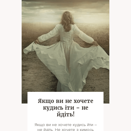
Якщо ви не хочете
кудись іти – не
йдіть!
Якщо ви не хочете кудись йти –
не йдіть. Не хочете з кимось