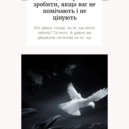
зробити, якщо вас не
помічають і не
цінують
Хто дякує сонцю за те, що воно
світить? Та ніхто. А давно ви
дякували легеням за те, що
вони дихають? Чи кисню за те,
що