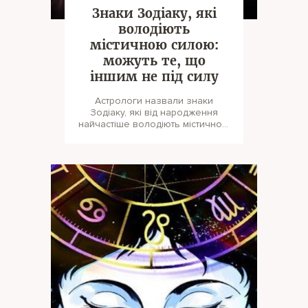
Знаки Зодіаку, які
володіють
містичною силою:
можуть те, що
іншим не під силу
Астрологи назвали знаки
Зодіаку, які від народження
найчастіше володіють містичною
силою. У них є природжений
дар, який