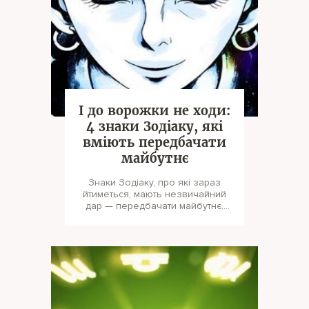
І до ворожки не ходи:
4 знаки Зодіаку, які
вміють передбачати
майбутнє
Знаки Зодіаку, про які зараз
йтиметься, мають незвичайний
дар — передбачати майбутнє.
Вони часто бачать пророчі сни і
зд