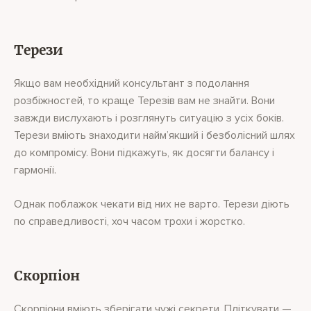
Терези
Якщо вам необхідний консультант з подолання
розбіжностей, то краще Терезів вам не знайти. Вони
завжди вислухають і розглянуть ситуацію з усіх боків.
Терези вміють знаходити найм’якший і безболісний шлях
до компромісу. Вони підкажуть, як досягти балансу і
гармонії.
Однак поблажок чекати від них не варто. Терези діють
по справедливості, хоч часом трохи і жорстко.
Скорпіон
Скорпіони вміють зберігати чужі секрети. Пліткувати —