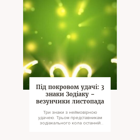
Під покровом удачі: 3
знаки Зодіаку –
везунчики листопада
Три знаки з неймовірною
удачею. Трьом представникам
зодіакального кола останній
місяць осені піднесе всілякі
приємні