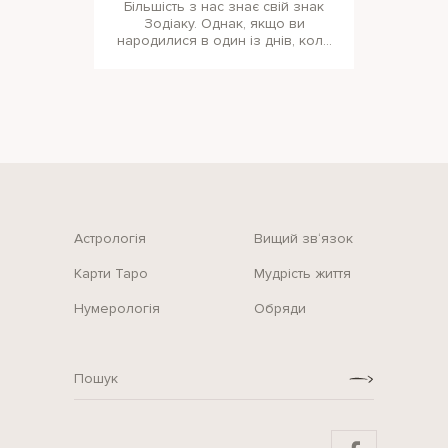
Більшість з нас знає свій знак
Зодіаку. Однак, якщо ви
народилися в один із днів, коли
Сонце рухалося з одного
зодіакаль
Астрологія
Вищий зв‘язок
Карти Таро
Мудрість життя
Нумерологія
Обряди