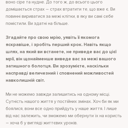
воно сіре та нудне. До того ж, до всього цього
домішається страх – страх втратити те, що вже є. Ви
повинні вириватися за межі клітки, в яку ви самі себе
помістили. Ви здатні на більше.
Згадайте про свою мрію, уявіть її якомога
яскравіше, і зробіть перший крок. Навіть якщо
шлях, на який ви встанете, не приведе вас до цієї
мрії, він щонайменше виведе вас за межі вашого
затишного болотця. Ви зрозумієте, наскільки
насправді величезний і сповнений можливостей
навколишній світ.
Ми не можемо завжди залишитись на одному місці.
Сутність нашого життя у постійних змінах. Хоч би як ми
боялися, вони все одно прийдуть у наше життя. І лише
від нас залежить, чи зможемо ми обернути їх на користь
– хоча б у вигляді життєвих уроків.