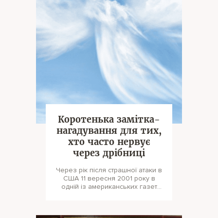
Коротенька замітка-
нагадування для тих,
хто часто нервує
через дрібниці
Через рік після страшної атаки в
США 11 вересня 2001 року в
одній із американських газет
була опублікована ось ця
короте