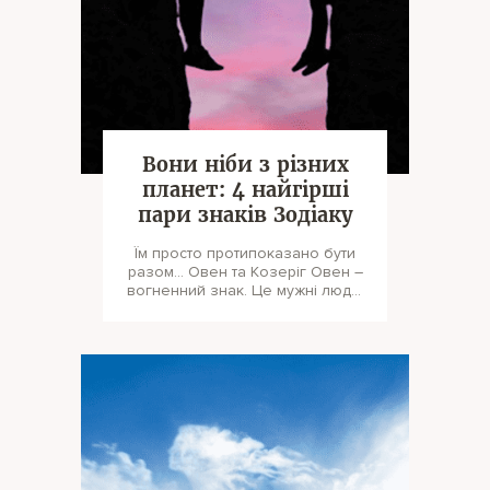
Вони ніби з різних
планет: 4 найгірші
пари знаків Зодіаку
Їм просто протипоказано бути
разом... Овен та Козеріг Овен –
вогненний знак. Це мужні люди,
чия яскрава харизм