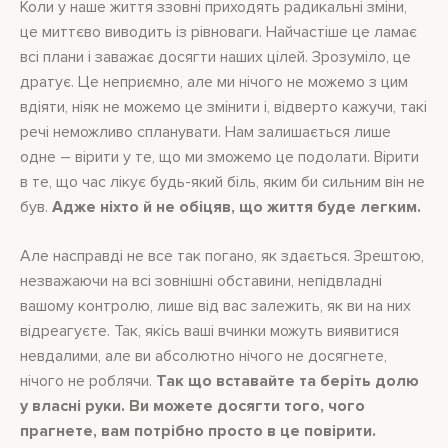
Коли у наше життя ззовні приходять радикальні зміни,
це миттєво виводить із рівноваги. Найчастіше це ламає
всі плани і заважає досягти наших цілей. Зрозуміло, це
дратує. Це неприємно, але ми нічого не можемо з цим
вдіяти, ніяк не можемо це змінити і, відверто кажучи, такі
речі неможливо спланувати. Нам залишається лише
одне – вірити у те, що ми зможемо це подолати. Вірити
в те, що час лікує будь-який біль, яким би сильним він не
був.
Адже ніхто й не обіцяв, що життя буде легким.
Але насправді не все так погано, як здається. Зрештою,
незважаючи на всі зовнішні обставини, непідвладні
вашому контролю, лише від вас залежить, як ви на них
відреагуєте. Так, якісь ваші вчинки можуть виявитися
невдалими, але ви абсолютно нічого не досягнете,
нічого не роблячи.
Так що вставайте та беріть долю
у власні руки. Ви можете досягти того, чого
прагнете, вам потрібно просто в це повірити.