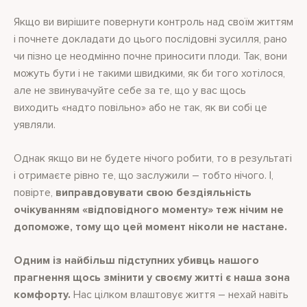
Якщо ви вирішите повернути контроль над своїм життям
і почнете докладати до цього послідовні зусилля, рано
чи пізно це неодмінно почне приносити плоди. Так, вони
можуть бути і не такими швидкими, як би того хотілося,
але не звинувачуйте себе за те, що у вас щось
виходить «надто повільно» або не так, як ви собі це
уявляли.
Однак якщо ви не будете нічого робити, то в результаті
і отримаєте рівно те, що заслужили – тобто нічого. І,
повірте,
виправдовувати свою бездіяльність
очікуванням «відповідного моменту» теж нічим не
допоможе, тому що цей момент ніколи не настане.
Одним із найбільш підступних убивць нашого
прагнення щось змінити у своєму житті є наша зона
комфорту.
Нас цілком влаштовує життя – нехай навіть