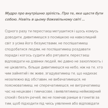
Мудро про внутрішню зрілість. Про те, яке щастя бути
собою. Навіть в цьому божевільному світі …
Одного разу ти перестаєш метушитися і щось комусь
доводити, дивитимешся з посмішкою на навколишній
світ з усіма його безумствами, не поспішатимеш
сподобатися людям, не поспішатимеш роздавати
поради і когось судити або рятувати, перестаєш
відповідати на дзвінки людей, які давно не захоплюють і
не цікавлять, більше дивитимешся на небо, ніж на те, хто
чим зайнятий і як живе, згадуватимеш те, що надихає
незалежно від обставин, не вибачатимешся, не
пояснюватимеш, не сперечатимешся, не витрачатимеш
час на нецікаве і тимчасове, і виявлятимеш неймовірний
спокій і безліч речей, які не помічав раніше в гонитві за
тим, щоб підходити під чиїсь уявлення або відповідати