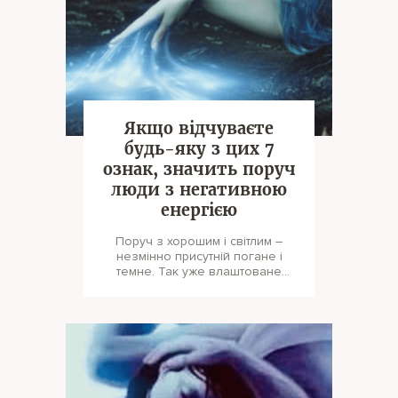
Якщо відчуваєте
будь-яку з цих 7
ознак, значить поруч
люди з негативною
енергією
Поруч з хорошим і світлим –
незмінно присутній погане і
темне. Так уже влаштоване
життя: в ньому завжди був і
буде негат