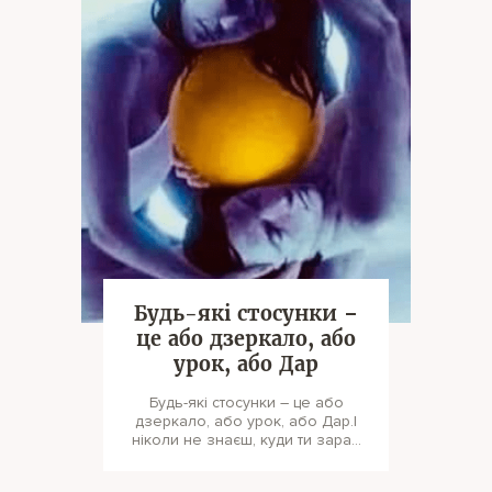
Будь-які стосунки –
це або дзеркало, або
урок, або Дар
Будь-які стосунки – це або
дзеркало, або урок, або Дар.І
ніколи не знаєш, куди ти зараз
заходиш.Або вже зайшов. К