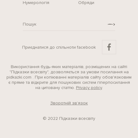
Нумерологія
Обряди
Приєднатися до спільноти facebook
Використання будь-яких матеріалів, розміщених на сайті
"Підказки всесвіту", дозволяється за умови посилання на
pidkazki.com . При копіюванні матеріалів сайту обов'язковим
є пряме та відкрите для пошукових систем гіперпосилання
на цитовану статтю.
Privacy policy
.
Зворотній зв’язок
© 2022 Підказки всесвіту