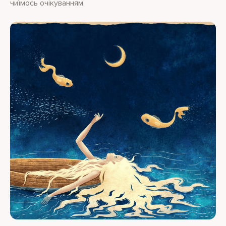
чиїмось очікуванням.