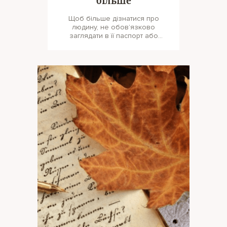
більше
Щоб більше дізнатися про
людину, не обов’язково
заглядати в її паспорт або
медичну книжку та питати про
доходи. Досить у