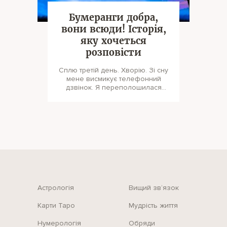
Бумеранги добра,
вони всюди! Історія,
яку хочеться
розповісти
Сплю третій день. Хворію. Зі сну
мене висмикує телефонний
дзвінок. Я переполошилася
спросоння, хапаю трубку, не г
Астрологія
Вищий зв‘язок
Карти Таро
Мудрість життя
Нумерологія
Обряди