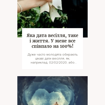
Яка дата весілля, таке
і життя. У мене все
співпало на 100%!
Дуже часто молодята обирають
цікаві дати весілля, як,
наприклад, 02/02/2020, або
обирають пов’язані дати з
іншими важлив