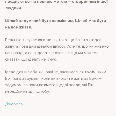
поєднуються із певною метою ― створенням іншої
людини.
Шлюб задуманий бути незмінним. Шлюб має бути
на все життя.
Реальність сучасного життя така, що багато людей
живуть поза цим ідеалом шлюбу. Але те, що ми живемо
насправді, а не в ідеалі, не означає, що ми можемо
сказати, що ідеалу не існує.
Ідеал для шлюбу, як і раніше, залишається таким, яким
Бог його задумав. І коли ви вирішите жити за Божим
задумом, то пожинатимете щедрі плоди, які Він
передбачив для шлюбу.
Джерело