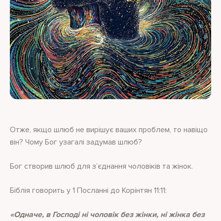
Отже, якщо шлюб не вирішує ваших проблем, то навіщо
він? Чому Бог узагалі задумав шлюб?
Бог створив шлюб для з’єднання чоловіків та жінок.
Біблія говорить у 1 Посланні до Корінтян 11:11:
«Одначе, в Господі ні чоловік без жінки, ні жінка без