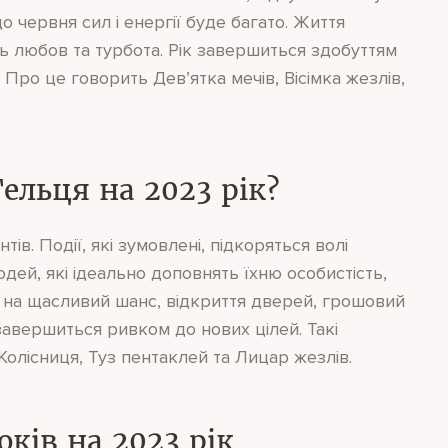
о червня сил і енергії буде багато. Життя
чить любов та турбота. Рік завершиться здобуттям
 Про це говорить Дев’ятка мечів, Вісімка жезлів,
ельця на 2023 рік?
ів. Події, які зумовлені, підкоряться волі
юдей, які ідеально доповнять їхню особистість,
те на щасливий шанс, відкриття дверей, грошовий
 завершиться ривком до нових цілей. Такі
Колісниця, Туз пентаклей та Лицар жезлів.
ків на 2023 рік