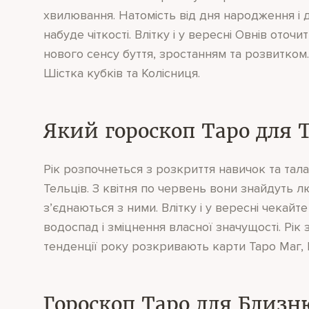
хвилювання. Натомість від дня народження і д
набуде чіткості. Влітку і у вересні Овнів ото
нового сенсу буття, зростанням та розвитком.
Шістка кубків та Колісниця.
Який гороскоп Таро для Т
Рік розпочнеться з розкриття навичок та талант
Тельців. З квітня по червень вони знайдуть л
з’єднаються з ними. Влітку і у вересні чекай
водоспад і зміцнення власної значущості. Рік
тенденції року розкривають карти Таро Маг, 
Гороскоп Таро для Близню