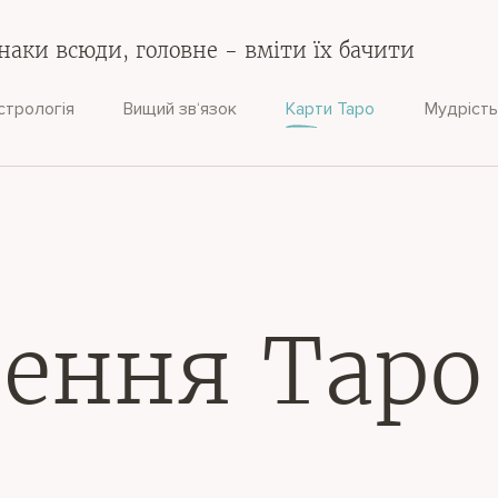
наки всюди, головне - вміти їх бачити
стрологія
Вищий зв‘язок
Карти Таро
Мудрість
ення Таро