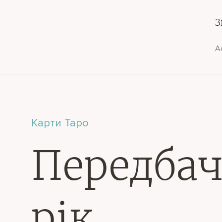
З
А
Карти Таро
Передбач
рік