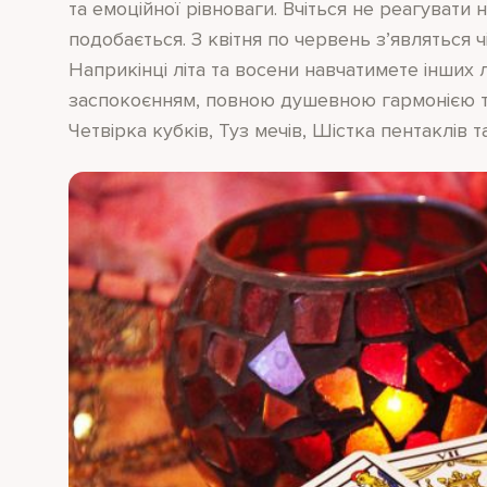
та емоційної рівноваги. Вчіться не реагувати н
подобається. З квітня по червень з’являться чі
Наприкінці літа та восени навчатимете інших
заспокоєнням, повною душевною гармонією т
Четвірка кубків, Туз мечів, Шістка пентаклів т