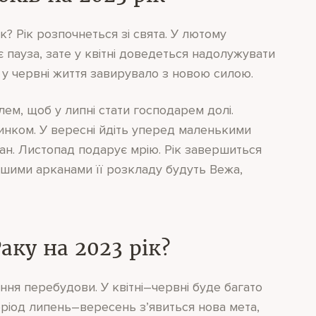
? Рік розпочнеться зі свята. У лютому
ає пауза, зате у квітні доведеться надолужувати
 у червні життя завирувало з новою силою.
м, щоб у липні стати господарем долі.
нком. У вересні йдіть уперед маленькими
ман. Листопад подарує мрію. Рік завершиться
льшими арканами її розкладу будуть Вежа,
аку на 2023 рік?
ання перебудови. У квітні–червні буде багато
період липень–вересень з’явиться нова мета,