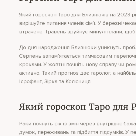
Який гороскоп Таро для Близнюків на 2023 рік
вирішуйте питання членів сім’ї. У березні чек
втрачене. Травень зруйнує минулі плани, щоб
До дня народження Близнюки уникнуть пробле
Серпень запам’ятається тимчасовим перепочи
кроками. У жовтні почніть нову справу чи ро
активно. Такий прогноз дає таролог, а найбі
Ієрофант, Зірка та Колісниця.
Який гороскоп Таро для Р
Раки почнуть рік із змін через внутрішнє баж
думок, переживань та підбиття підсумків. У 