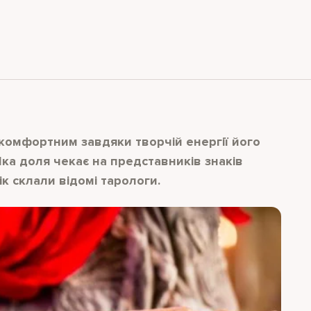
 комфортним завдяки творчій енергії його
ка доля чекає на представників знаків
ік склали відомі тарологи.