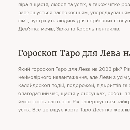
віра в щастя, любов та успіх, а також чітке р
завершується заспокоєнням, упорядкуванням 
сім’ї, зустрінуть людину для серйозних стосун
Дев’ятка мечів, Зірка та Король пентаклів.
Гороскоп Таро для Лева н
Який гороскоп Таро для Лева на 2023 рік? Рік
неймовірного навантаження, але Леви з усім у
калейдоскоп подій, подорожей, відкриттів та 
благодатний час, щастя у стосунках, роботі, т
ймовірність вагітності. Рік завершується най
успіх. Все це віщує карта Таро Десятка жезлів