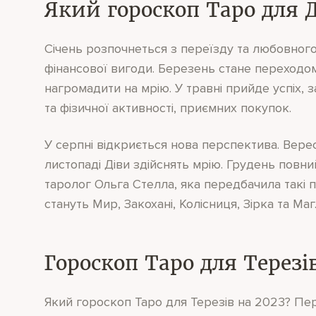
Який гороскоп Таро для Д
Січень розпочнеться з переїзду та любовног
фінансової вигоди. Березень стане переходом
нагромадити на мрію. У травні прийде успіх, з
та фізичної активності, приємних покупок.
У серпні відкриється нова перспектива. Вере
листопаді Діви здійснять мрію. Грудень повн
таролог Ольга Стелла, яка передбачила такі 
стануть Мир, Закохані, Колісниця, Зірка та Маг
Гороскоп Таро для Терезів
Який гороскоп Таро для Терезів на 2023? Пер