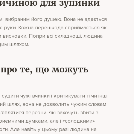
причиною для зупинки
, вибраним його душею. Вона не здається
є руки. Кожна перешкода сприймається як
и висновки. Попри всі складнощі, людина
 цим шляхом.
 про те, що можуть
удити чужі вчинки і критикувати ті чи інші
ий шлях, вона не дозволить чужим словам
з’являтися персони, які захочуть збити з
риємними думками, але і «солодкими»
ги. Але навіть у цьому разі людина не