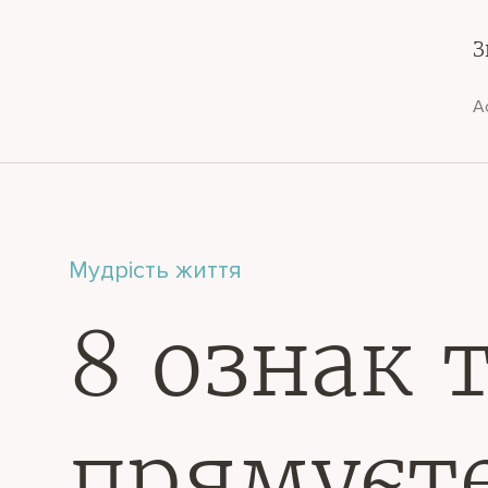
З
А
Мудрість життя
8 ознак 
прямуєт