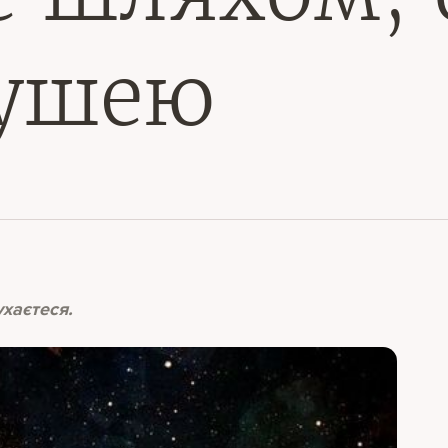
ушею
хаєтеся.