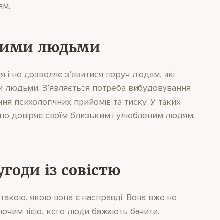
ям.
еними людьми
 і не дозволяє з’явитися поруч людям, які
ти людьми. З’являється потреба вибудовування
ня психологічних прийомів та тиску. У таких
стю довіряє своїм близьким і улюбленим людям,
годи із совістю
такою, якою вона є насправді. Вона вже не
уючим тією, кого люди бажають бачити.