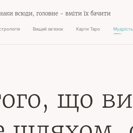
наки всюди, головне - вміти їх бачити
стрологія
Вищий зв‘язок
Карти Таро
Мудрість
того, що ви
е шляхом,