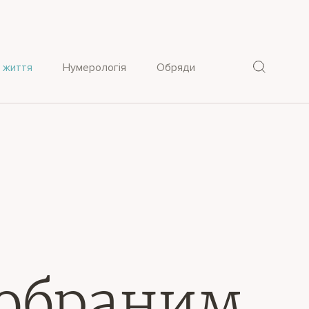
 життя
Нумерологія
Обряди
 обраним