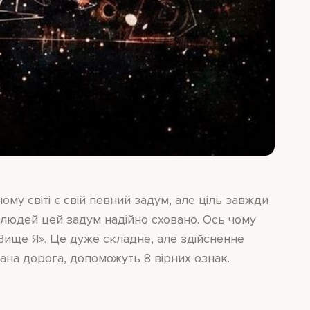
ому світі є свій певний задум, але ціль завжди
 людей цей задум надійно сховано. Ось чому
«Вище Я». Це дуже складне, але здійсненне
ана дорога, допоможуть 8 вірних ознак.