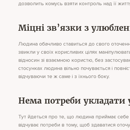
дозволить комусь взяти контроль над її житт
Міцні зв’язки з улюбл
Людина обачливо ставиться до свого оточення
звикли у своїх корисливих цілях маніпулюва
відносин зі взаємною користю, без застосуван
стосунках людина вільно почувається і повні
відчуваючи те ж саме і з їхнього боку.
Нема потреби укладати у
Тут йдеться про те, що людина приймає себе 
відчуває потреби в тому, щоб здаватися оточ