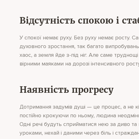
Відсутність спокою і ст
У спокої немає руху. Без руху немає росту. 
духовного зростання, так багато випробувань
хаос, а земля йде з-під ніг. Але саме трудн
вірними маяками на дорозі інтенсивного росту
Наявність прогресу
Дотримання задумів душі — це процес, а не кі
постійно крокуючи по ньому, людина неодмінн
Одні речі будуть сприйматися нею за диво та 
уроками, нехай і даними через біль і стражда