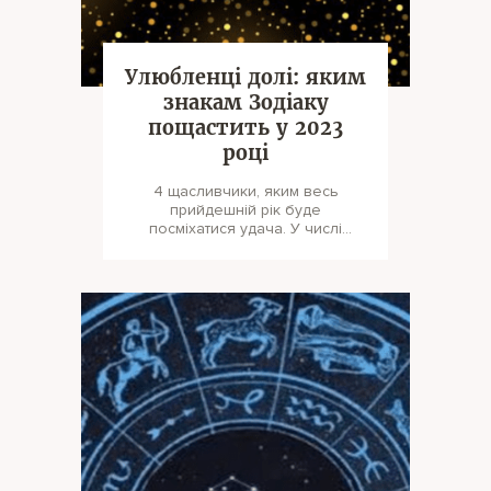
Улюбленці долі: яким
знакам Зодіаку
пощастить у 2023
році
4 щасливчики, яким весь
прийдешній рік буде
посміхатися удача. У числі
щасливчиків виявилися 4 знаки
Зодіаку. Екс