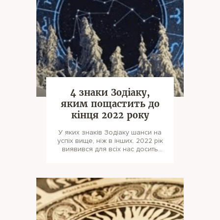
4 знаки Зодіаку,
яким пощастить до
кінця 2022 року
У яких знаків Зодіаку шанси на
успіх вище, ніж в інших. 2022 рік
виявився для всіх нас досить
складним і непередб