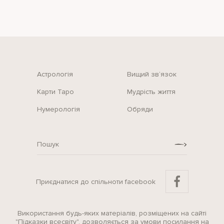
Астрологія
Вищий зв‘язок
Карти Таро
Мудрість життя
Нумерологія
Обряди
Приєднатися до спільноти facebook
Використання будь-яких матеріалів, розміщених на сайті
"Підказки всесвіту", дозволяється за умови посилання на