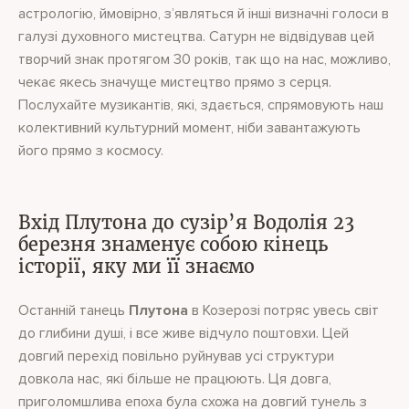
астрологію, ймовірно, з’являться й інші визначні голоси в
галузі духовного мистецтва. Сатурн не відвідував цей
творчий знак протягом 30 років, так що на нас, можливо,
чекає якесь значуще мистецтво прямо з серця.
Послухайте музикантів, які, здається, спрямовують наш
колективний культурний момент, ніби завантажують
його прямо з космосу.
Вхід Плутона до сузір’я Водолія 23
березня знаменує собою кінець
історії, яку ми її знаємо
Останній танець
Плутона
в Козерозі потряс увесь світ
до глибини душі, і все живе відчуло поштовхи. Цей
довгий перехід повільно руйнував усі структури
довкола нас, які більше не працюють. Ця довга,
приголомшлива епоха була схожа на довгий тунель з