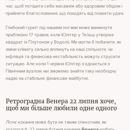
час, щоб потішити себе масажем або здоровим обідом і
прийняти благословення, що походять від планети удачі.
Глибокий гуркіт під нашими ногами може виникнути
приблизно 17 травня, коли Юпітер у Тельці утворює
квадрат із Плутоном у Водолії. Ми могли б побачити, як
зміни клімату сильно вплинуть на наші спільноти, чи
інфляція та фінансова нестабільність можуть струсити
ситуацію. Але коли 1 червня Юпітер з’єднається з
Північним вузлом, ми зможемо знайти таку необхідну
надію на стабільне фінансове майбутнє.
Ретроградна Венера 22 липня хоче,
щоб ми більше любили одне одного
Літнє кохання може бути не таким спекотним, як
хотілося б. 22 липня богиня кохання
Венера
робить