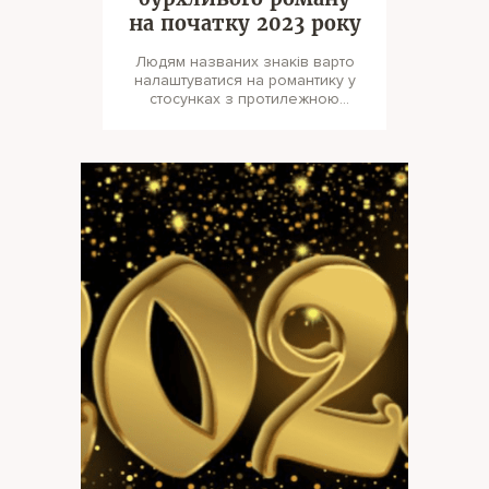
на початку 2023 року
Людям названих знаків варто
налаштуватися на романтику у
стосунках з протилежною
статтю. Вона точно матиме місце
в їхньо