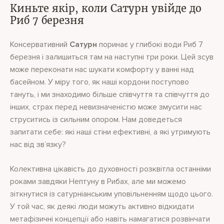
Киньте якір, коли Сатурн увійде до
Риб 7 березня
Консервативний
Сатурн
поринає у глибокі води Риб 7
березня і залишиться там на наступні три роки. Цей зсув
може переконати нас шукати комфорту у ванні над
басейном. У міру того, як наші кордони поступово
тануть, і ми знаходимо більше співчуття та співчуття до
інших, страх перед невизначеністю може змусити нас
струситись із сильним опором. Нам доведеться
запитати себе: які наші стіни ефективні, а які утримують
нас від зв’язку?
Колективна цікавість до духовності розквітла останніми
роками завдяки Нептуну в Рибах, але ми можемо
зіткнутися із сатурніанським уповільненням щодо цього.
У той час, як деякі люди можуть активно відкидати
метафізичні концепції або навіть намагатися розвінчати