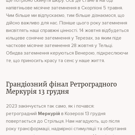
ще потрібно скинути шкіру. Ось де стане в нагоді
напівтіньове місячне затемнення в Скорпіоні 5 травня.
Чим більше ми відпускаємо, тим більше дізнаємося, що
дійсно важливо для нас. Пізніше цього року затемнення
висвітлять наші справжні цінності. 14 жовтня відбудеться
кільцеве сонячне затемнення у Терезах, за яким піде
часткове місячне затемнення 28 жовтня у Тельці.
Обидва затемнення керуються Венерою, підкреслюючи
те, що приносить красу та сенс у наше життя.
Грандіозний фінал Ретроградного
Меркурія 13 грудня
2023 закінчується так само, як і почався:
ретроградний
Меркурій
в Козерозі 13 грудня
повертається до Стрільця. Нам нагадують, що після
року трансформації, надмірної стимуляції та обертання