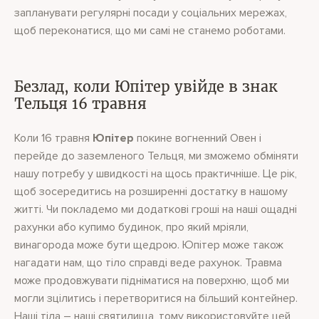
запланувати регулярні посади у соціальних мережах,
щоб переконатися, що ми самі не станемо роботами.
Безлад, коли Юпітер увійде в знак
Тельця 16 травня
Коли 16 травня
Юпітер
покине вогненний Овен і
перейде до заземленого Тельця, ми зможемо обміняти
нашу потребу у швидкості на щось практичніше. Це рік,
щоб зосередитись на розширенні достатку в нашому
житті. Чи покладемо ми додаткові гроші на наші ощадні
рахунки або купимо будинок, про який мріяли,
винагорода може бути щедрою. Юпітер може також
нагадати нам, що тіло справді веде рахунок. Травма
може продовжувати підніматися на поверхню, щоб ми
могли зцілитись і перетворитися на більший контейнер.
Наші тіла – наші святилища, тому використовуйте цей