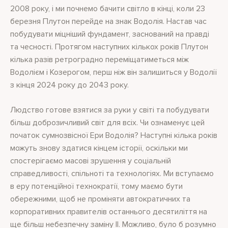
2008 року, і ми почнемо бачити світло в кінці, коли 23
березня Плутон перейде на знак Водолія. Настав час
побудувати міцніший фундамент, заснований на правді
та чесності. Протягом наступних кількох років Плутон
кілька разів ретроградно переміщатиметься між
Водолієм і Козерогом, перш ніж він залишиться у Водолії
з кінця 2024 року до 2043 року.
Людство готове взятися за руки у світі та побудувати
більш доброзичливий світ для всіх. Чи ознаменує цей
початок сумнозвісної Ери Водолія? Наступні кілька років
можуть знову здатися кінцем історії, оскільки ми
спостерігаємо масові зрушення у соціальній
справедливості, спільноті та технологіях. Ми вступаємо
в еру потенційної технократії, тому маємо бути
обережними, щоб не проміняти автократичних та
корпоративних правителів останнього десятиліття на
ще більш небезпечну заміну ІІ. Можливо, було б розумно