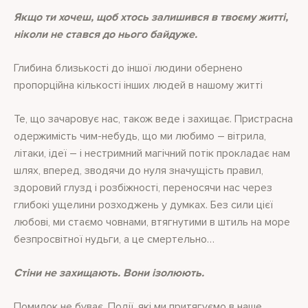
Якщо ти хочеш, щоб хтось залишився в твоєму житті,
ніколи не стався до нього байдуже.
Глибина близькості до іншої людини обернено
пропорційна кількості інших людей в нашому житті
Те, що зачаровує нас, також веде і захищає. Пристрасна
одержимість чим-небудь, що ми любимо – вітрила,
літаки, ідеї – і нестримний магічний потік прокладає нам
шлях, вперед, зводячи до нуля значущість правил,
здоровий глузд і розбіжності, переносячи нас через
глибокі ущелини розходжень у думках. Без сили цієї
любові, ми стаємо човнами, втягнутими в штиль на море
безпросвітної нудьги, а це смертельно…
Стіни не захищають. Вони ізолюють.
Помилок не буває. Події, які ми притягуємо в наше