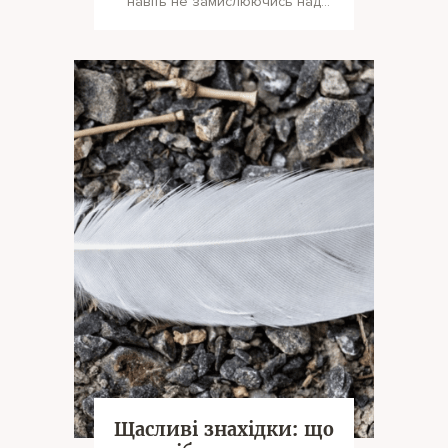
навіть не замислюючись над
тим, чим для них ця сама любов
є. Нерід
Щасливі знахідки: що