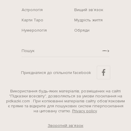
Астрологія
Вищий зв‘язок
Карти Таро
Мудрість життя
Нумерологія
Обряди
Приєднатися до спільноти facebook
Використання будь-яких матеріалів, розміщених на сайті
"Підказки всесвіту", дозволяється за умови посилання на
pidkazki.com . При копіюванні матеріалів сайту обов'язковим
є пряме та відкрите для пошукових систем гіперпосилання
на цитовану статтю.
Privacy policy
.
Зворотній зв’язок