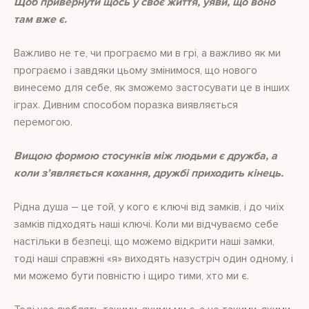
Щоб привернути щось у своє життя, уяви, що воно
там вже є.
Важливо не те, чи програємо ми в грі, а важливо як ми
програємо і завдяки цьому змінимося, що нового
винесемо для себе, як зможемо застосувати це в інших
іграх. Дивним способом поразка виявляється
перемогою.
Вищою формою стосунків між людьми є дружба, а
коли з’являється кохання, дружбі приходить кінець.
Рідна душа – це той, у кого є ключі від замків, і до чиїх
замків підходять наші ключі. Коли ми відчуваємо себе
настільки в безпеці, що можемо відкрити наші замки,
тоді наші справжні «я» виходять назустріч один одному, і
ми можемо бути повністю і щиро тими, хто ми є.