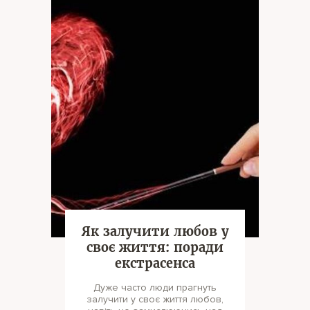
Як залучити любов у
своє життя: поради
екстрасенса
Дуже часто люди прагнуть
залучити у своє життя любов,