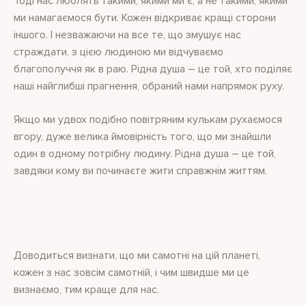
Тоді нас люблять такими, якими ми є, а не такими, якими
ми намагаємося бути. Кожен відкриває кращі сторони
іншого. І незважаючи на все те, що змушує нас
страждати, з цією людиною ми відчуваємо
благополуччя як в раю. Рідна душа – це той, хто поділяє
наші найглибші прагнення, обраний нами напрямок руху.
Якщо ми удвох подібно повітряним кулькам рухаємося
вгору, дуже велика ймовірність того, що ми знайшли
один в одному потрібну людину. Рідна душа – це той,
завдяки кому ви починаєте жити справжнім життям.
Доводиться визнати, що ми самотні на цій планеті,
кожен з нас зовсім самотній, і чим швидше ми це
визнаємо, тим краще для нас.