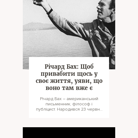
Річард Бах: Щоб
привабити щось у
своє життя, уяви, що
воно там вже є
Річард Бах – американський
письменник, філософ і
публіцист. Народився 23 червня
1936 року в невеликому
містечку Оук-Парк