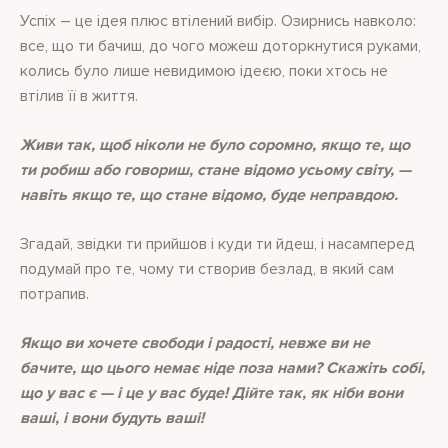
Успіх – це ідея плюс втілений вибір. Озирнись навколо:
все, що ти бачиш, до чого можеш доторкнутися руками,
колись було лише невидимою ідеєю, поки хтось не
втілив її в життя.
Живи так, щоб ніколи не було соромно, якщо те, що
ти робиш або говориш, стане відомо усьому світу, —
навіть якщо те, що стане відомо, буде неправдою.
Згадай, звідки ти прийшов і куди ти йдеш, і насамперед
подумай про те, чому ти створив безлад, в який сам
потрапив.
Якщо ви хочете свободи і радості, невже ви не
бачите, що цього немає ніде поза нами? Скажіть собі,
що у вас є — і це у вас буде! Дійте так, як ніби вони
ваші, і вони будуть ваші!