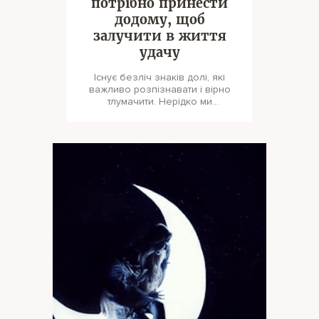
потрібно принести
додому, щоб
залучити в життя
удачу
Існує безліч знаків долі, які
важливо розпізнавати і вірно
тлумачити. Нерідко ми
стикаємося з речами, які хтось у