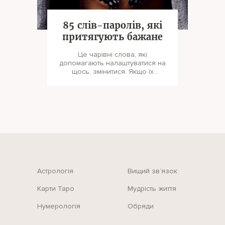
85 слів-паролів, які
притягують бажане
Це чарівні слова, які
допомагають налаштуватися на
щось, змінитися. Якщо їх
застосовувати, то вони стануть
ключами до ус
Астрологія
Вищий зв‘язок
Карти Таро
Мудрість життя
Нумерологія
Обряди