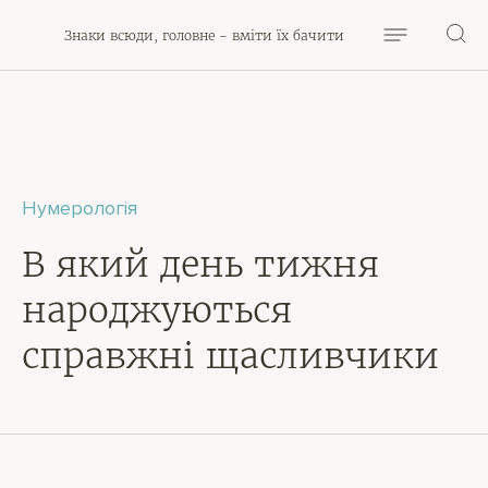
Знаки всюди, головне - вміти їх бачити
Нумерологія
В який день тижня
народжуються
справжні щасливчики