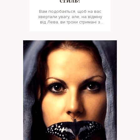
стиль?
Вам подобається, щоб на вас
звертали увагу, але, на відміну
від Лева, ви трохи стримані з
дуже дикими принтами та всіма