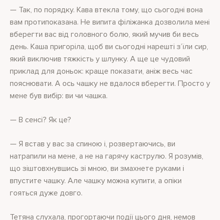
— Так, по порядку. Кава втекла тому, що сьогодні вона
вам протипоказана. Не випита філіжанка дозволила мені
вберегти вас від головного болю, який мучив би весь
день. Каша пригоріла, щоб ви сьогодні нарешті з’їли сир,
який виключив тяжкість у шлунку. А ще це чудовий
приклад для доньок: краще показати, аніж весь час
пояснювати. А ось чашку не вдалося вберегти. Просто у
мене був вибір: ви чи чашка.
— В сенсі? Як це?
— Я встав у вас за спиною і, розвертаючись, ви
натрапили на мене, а не на гарячу каструлю. Я розумів,
що зіштовхнувшись зі мною, ви змахнете руками і
впустите чашку. Але чашку можна купити, а опіки
гояться дуже довго.
Тетяна слухала, прогортаючи події цього дня, немов