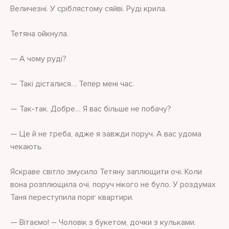
Величезні. У сріблястому сяйві. Руді крила.
Тетяна ойкнула.
— А чому руді?
— Такі дісталися… Тепер мені час.
— Так-так. Добре… Я вас більше не побачу?
— Це й не треба, адже я завжди поруч. А вас удома
чекають.
Яскраве світло змусило Тетяну заплющити очі. Коли
вона розплющила очі, поруч нікого не було. У роздумах
Таня переступила поріг квартири.
— Вітаємо! – Чоловік з букетом, дочки з кульками.