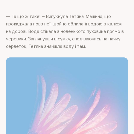
— Та що ж таке! – Вигукнула Тетяна. Машина, що
проїжджала повз неї, щойно облила її водою з калюжі
на дорозі. Вода стікала з новенького пуховика прямо в
черевики. Заглянувши в сумку, сподіваючись на пачку
серветок, Тетяна знайшла воду і там.