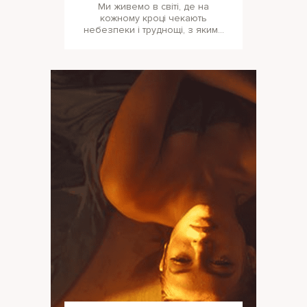
Ми живемо в світі, де на
кожному кроці чекають
небезпеки і труднощі, з якими
часом важко впоратися
самостійно. Але ви за