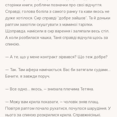
сторінки книги, роблячи позначки про свої відчуття.
Справді, голова боліла з самого ранку та кави якось не
дуже хотілося. Сир справді “добре зайшов”. Та й доньки
раптом захотіли скуштувати з маминої тарілки.
Щоправда, намісили в сир варення і заляпали весь стіл.
А коли розбилася чашка, Таня справді відчула щось за
спиною.
— А те, що у мене контракт зірвався? Що теж добре?
— Так. Там афера намічається. Вас би затягали судами…
Бачите, я завжди поруч.
— Все одно… якось, – знизала плечима Тетяна.
— Можу вам крила показати, – чоловік зняв плащ.
Повітря раптом почало рухатися, почулося шарудіння. У
нього за спиною розкрилися крила. Справжнісінькі.