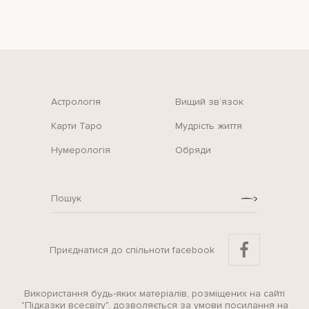
Астрологія
Вищий зв‘язок
Карти Таро
Мудрість життя
Нумерологія
Обряди
Приєднатися до спільноти facebook
Використання будь-яких матеріалів, розміщених на сайті
"Підказки всесвіту", дозволяється за умови посилання на