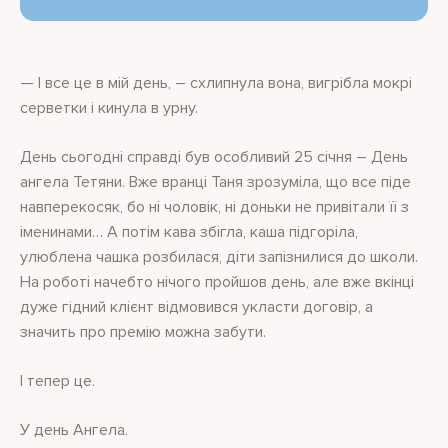
— І все це в мій день, – схлипнула вона, вигрібла мокрі
серветки і кинула в урну.
День сьогодні справді був особливий 25 січня – День
ангела Тетяни. Вже вранці Таня зрозуміла, що все піде
навперекосяк, бо ні чоловік, ні доньки не привітали її з
іменинами… А потім кава збігла, каша підгоріла,
улюблена чашка розбилася, діти запізнилися до школи.
На роботі начебто нічого пройшов день, але вже вкінці
дуже гідний клієнт відмовився укласти договір, а
значить про премію можна забути.
І тепер це.
У день Ангела.