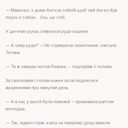
— Мамочко, з днем ​​Ангела тебе!А щоб твій Ангел був
поруч з тобою… Ось, це тобі.
У дитячих руках з’явилося руде кошеня.
— А чому руде? – Не стримуючи захоплення, спитала
Тетяна.
— Ти ж завжди хотіла Рижика, – поцілував її чоловік.
За святковим столом кожен хотів поділитися
враженнями про минулий день.
— А в нас у школі була пожежа! – промовила раптом
молодша.
— Так, підвал горів, а всіх на першому уроці вивели