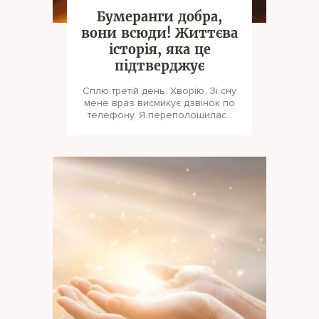
Бумеранги добра,
вони всюди! Життєва
історія, яка це
підтверджує
Сплю третій день. Хворію. Зі сну
мене враз висмикує дзвінок по
телефону. Я переполошилася
спросоння, хапаю