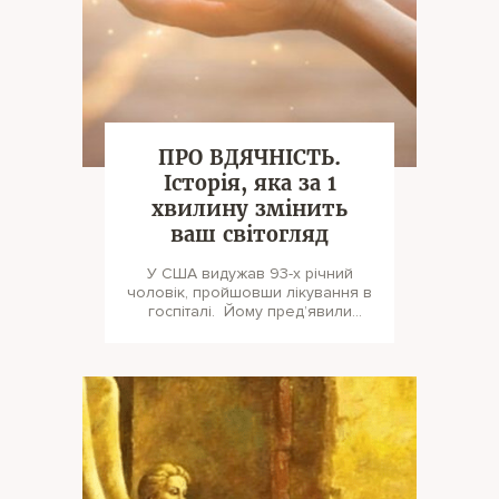
ПРО ВДЯЧНІСТЬ.
Історія, яка за 1
хвилину змінить
ваш світогляд
У CША видужав 93-х річний
чоловік, пройшовши лікування в
госпіталі. Йому пред’явили
рахунок за один день користу