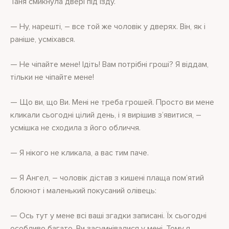
Таня смикнула двері під’їзду.
— Ну, нарешті, – все той же чоловік у дверях. Він, як і
раніше, усміхався.
— Не чіпайте мене! Ідіть! Вам потрібні гроші? Я віддам,
тільки не чіпайте мене!
— Що ви, що Ви. Мені не треба грошей. Просто ви мене
кликали сьогодні цілий день, і я вирішив з’явитися, –
усмішка не сходила з його обличчя.
— Я нікого не кликала, а вас тим паче.
— Я Ангел, – чоловік дістав з кишені плаща пом’ятий
блокнот і маленький покусаний олівець:
— Ось тут у мене всі ваші згадки записані. Їх сьогодні
особливо багато. Ви засумнівалися у мені. Тому я