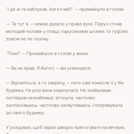
“І де ж ти заблукав, Ангел мій?” – промайнуло в голові.
— Та тут я, – немов дунуло у праве вухо. Поруч стояв
молодий чоловік у плащі, парусинових штанях та туфлях
зовсім не по сезону.
“Псих!” – Промайнуло в голові у жінки.
— Ви не праві. Я Ангел, – він усміхнувся.
— Відчепіться, а то закричу, – ноги самі понесли її у бік
будинку. На розі вона озирнулася. Не знайшовши
поглядом незнайомця, зітхнула, частково
заспокоївшись, частково засмутившись. І попрямувала
до свого будинку.
У роздумах, щоб зараз швидко приготувати на вечерю,