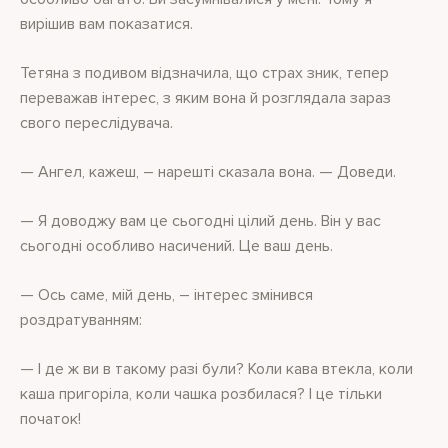
вирішив вам показатися.
Тетяна з подивом відзначила, що страх зник, тепер
переважав інтерес, з яким вона й розглядала зараз
свого переслідувача.
— Ангел, кажеш, – нарешті сказала вона. — Доведи.
— Я доводжу вам це сьогодні цілий день. Він у вас
сьогодні особливо насичений. Це ваш день.
— Ось саме, мій день, – інтерес змінився
роздратуванням:
— І де ж ви в такому разі були? Коли кава втекла, коли
каша пригоріла, коли чашка розбилася? І це тільки
початок!