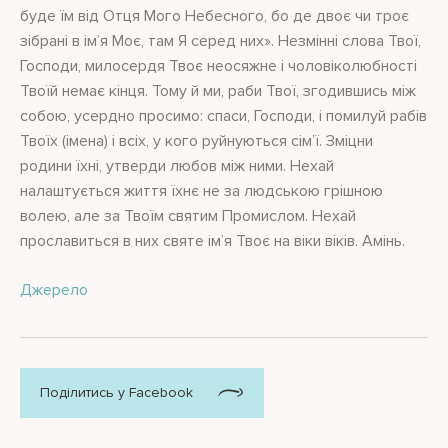
буде їм вiд Отця Мого Небесного, бо де двоє чи троє
зiбранi в iм’я Моє, там Я серед них». Незмiннi слова Твої,
Господи, милосердя Твоє неосяжне i чоловiколюбностi
Твоїй немає кiнця. Тому й ми, раби Твої, згодившись мiж
собою, усердно просимо: спаси, Господи, i помилуй рабiв
Твоїх (iмена) i всiх, у кого руйнуються сiм’ї. Змiцни
родини їхнi, утверди любов мiж ними. Нехай
налаштується життя їхнє не за людською грiшною
волею, але за Твоїм святим Промислом. Нехай
прославиться в них святе iм’я Твоє на вiки вiкiв. Амiнь.
Джерело
Поділитись у Facebook