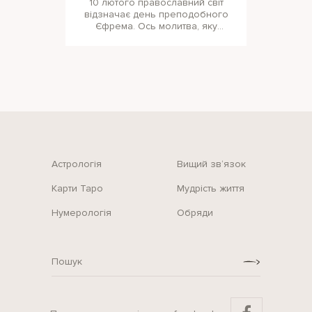
10 лютого православний світ
відзначає день преподобного
Єфрема. Ось молитва, яку
обов’язково треба промовляти
в цей день
Астрологія
Вищий зв‘язок
Карти Таро
Мудрість життя
Нумерологія
Обряди