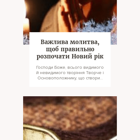
Вaжлива молитва,
щоб правильно
розпочати Новий рік
Господи Боже, всього видимого
й невидимого творіння Творче і
Основоположнику, що створив
часи і роки. Сам благосл