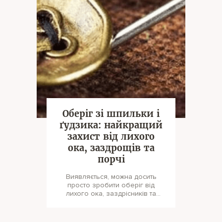
Оберіг зі шпильки і
ґудзика: найкращий
захист від лихого
ока, заздрощів та
порчі
Виявляється, можна досить
просто зробити оберіг від
лихого ока, заздрісників та
інших неприємностей, для себе і
своїх бл