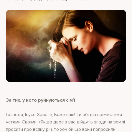
За тих, у кого руйнуються сiм’ї
Господи, Iсусе Христе, Боже наш! Ти обiцяв пречистими
устами Своїми: «Якщо двоє з вас дiйдуть згоди на землi
просити про всяку рiч, то хоч би що вони попросили,