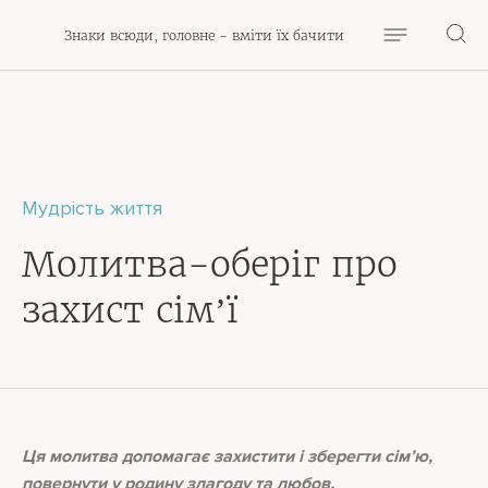
Знаки всюди, головне - вміти їх бачити
Мудрість життя
Молитва-оберіг про
захист сімʼї
Ця молитва допомагає захистити і зберегти сім’ю,
повернути у родину злагоду та любов.