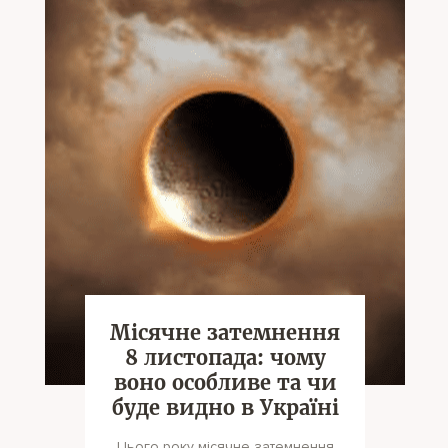
Місячне затемнення
8 листопада: чому
воно особливе та чи
буде видно в Україні
Цього року місячне затемнення