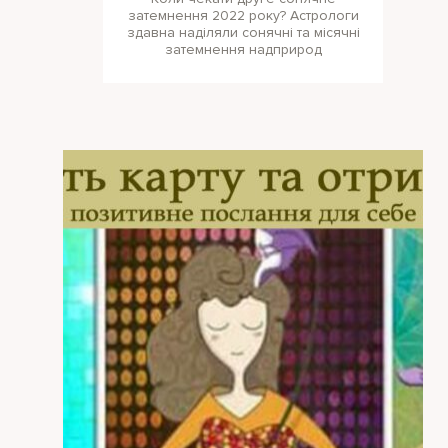
затемнення 2022 року? Астрологи
здавна наділяли сонячні та місячні
затемнення надприрод