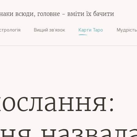
наки всюди, головне - вміти їх бачити
стрологія
Вищий зв‘язок
Карти Таро
Мудрість
ослання:
ня назвал