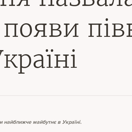
появи пів
Україні
и найближче майбутнє в Україні.