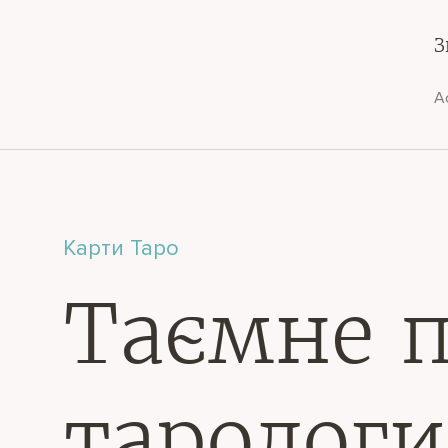
З
А
Карти Таро
Таємне п
тарологи