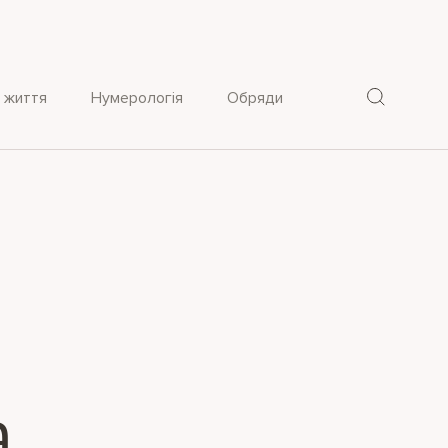
 життя
Нумерологія
Обряди
а