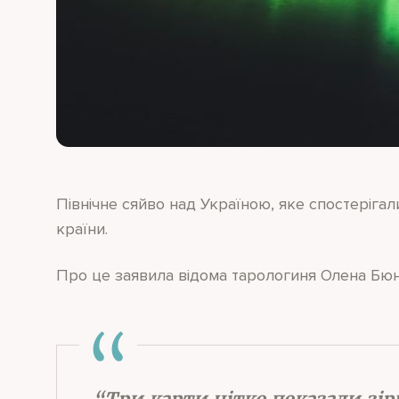
Північне сяйво над Україною, яке спостеріга
країни.
Про це заявила відома тарологиня Олена Бюн
“Три карти чітко показали зір