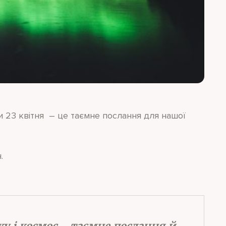
ли 23 квітня – це таємне послання для нашої
.
ку і космос – таємне послання й