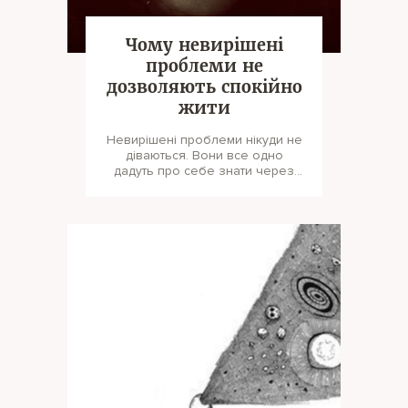
Чому невирішені
проблеми не
дозволяють спокійно
жити
Невирішені проблеми нікуди не
діваються. Вони все одно
дадуть про себе знати через
якийсь час. І не дивуйтеся, що
навіть