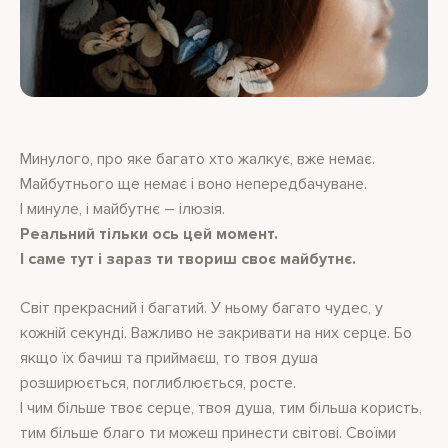
Минулого, про яке багато хто жалкує, вже немає.
Майбутнього ще немає і воно непередбачуване.
І минуле, і майбутнє – ілюзія.
Реальний тільки ось цей момент.
І саме тут і зараз ти твориш своє майбутнє.
Світ прекрасний і багатий. У ньому багато чудес, у
кожній секунді. Важливо не закривати на них серце. Бо
якщо їх бачиш та приймаєш, то твоя душа
розширюється, поглиблюється, росте.
І чим більше твоє серце, твоя душа, тим більша користь,
тим більше благо ти можеш принести світові. Своїми