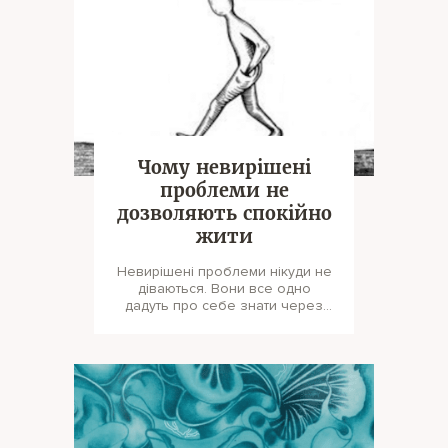
Чому невирішені
проблеми не
дозволяють спокійно
жити
Невирішені проблеми нікуди не
діваються. Вони все одно
дадуть про себе знати через
якийсь час. І не дивуйтеся, що
навіть