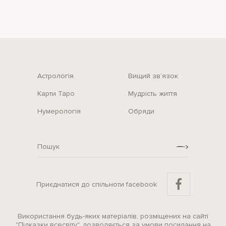
Астрологія
Вищий зв‘язок
Карти Таро
Мудрість життя
Нумерологія
Обряди
Приєднатися до спільноти facebook
Використання будь-яких матеріалів, розміщених на сайті
"Підказки всесвіту", дозволяється за умови посилання на