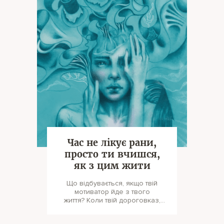
Час не лікує рани,
просто ти вчишся,
як з цим жити
Що відбувається, якщо твій
мотиватор йде з твого
життя? Коли твій дороговказ,
яка вів тебе крізь шторми та
бурі, просто