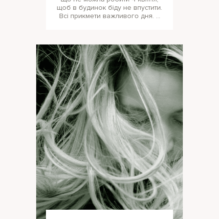
щоб в будинок біду не впустити.
Всі прикмети важливого дня. 4
квітня церква вшановує