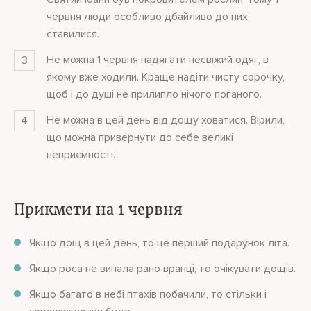
червня люди особливо дбайливо до них
ставилися.
Не можна 1 червня надягати несвіжий одяг, в
якому вже ходили. Краще надіти чисту сорочку,
щоб і до душі не прилипло нічого поганого.
Не можна в цей день від дощу ховатися. Вірили,
що можна привернути до себе великі
неприємності.
Прикмети на 1 червня
Якщо дощ в цей день, то це перший подарунок літа.
Якщо роса не випала рано вранці, то очікувати дощів.
Якщо багато в небі птахів побачили, то стільки і