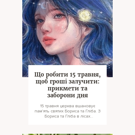
Що робити 15 травня,
щоб гроші залучити:
прикмети та
заборони дня
15 травня церква вшановує
пам'ять святих Бориса та Гліба. З
Бориса та Гліба в лісах
починали співати соловейка.
Люди гов