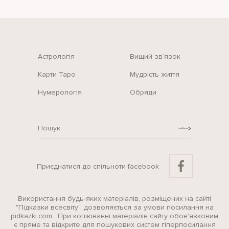
Астрологія
Вищий зв‘язок
Карти Таро
Мудрість життя
Нумерологія
Обряди
Приєднатися до спільноти facebook
Використання будь-яких матеріалів, розміщених на сайті
"Підказки всесвіту", дозволяється за умови посилання на
pidkazki.com . При копіюванні матеріалів сайту обов'язковим
є пряме та відкрите для пошукових систем гіперпосилання