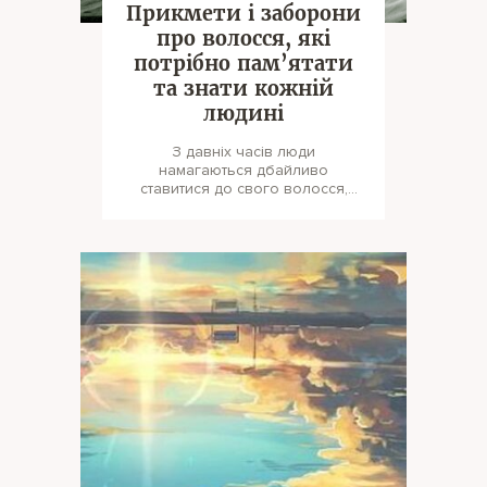
Прикмети і заборони
про волосся, які
потрібно пам’ятати
та знати кожній
людині
З давніх часів люди
намагаються дбайливо
ставитися до свого волосся,
оскільки вважають, що воно є
сполучною ланкою між л