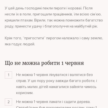
У цей день господині пекли пироги і короваї. Після
несли їх в поле, пригощали працівників, їли всією сім’єю,
кришили птахам. Вірили, так можна помножити багатство
роду, принести удачу і благополуччя на майбутній рік.
Крім того, “пригостити” пирогом належало і саму землю,
яка годує людей.
Що не можна робити 1 червня
Не можна 1 червня лінуватися і валятися без
справ. У цю пору року завжди багато роботи, і
навіть малих дітей намагалися зайняти чимось
корисним.
Не можна 1 червня ламати і садити дерева.
Святий Іоанн був покровителем рослин, тому 1