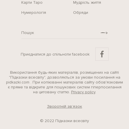
Карти Таро
Мудрість життя
Нумерологія
Обряди
Приєднатися до спільноти facebook
Використання будь-яких матеріалів, розміщених на сайті
"Підказки всесвіту", дозволяється за умови посилання на
pidkazki.com . При копіюванні матеріалів сайту обов'язковим
є пряме та відкрите для пошукових систем гіперпосилання
на цитовану статтю.
Privacy policy
.
Зворотній зв’язок
© 2022 Підказки всесвіту