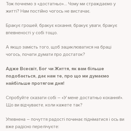
Тож почнемо з «достатньо»… Чому ми страждаємо у
житті? Нам постійно чогось не вистачає.
Бракує грошей, бракує кохання, бракує уваги, бракує
впевненості у собі тощо.
А якщо замість того, щоб зациклюватися на браці
чогось, почати думати про достаток?
Адже Всесвіт, Бог чи Життя, як вам більше
подобається, дає нам те, про що ми думаємо
найбільше протягом дня!
Спробуйте сказати собі – «У мене достатньо кохання!».
Що ви відчуваєте, коли кажете так?
Упевнена – почуття радості починає підніматися і ось ви
вже радісно перелічуєте: