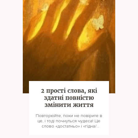
2 прості слова, які
здатні повністю
змінити життя
Повторюйте, поки не повірите в
це, і тоді почнуться чудеса! Це
слово «достатньо» і «гідна/
гідний». Достатн