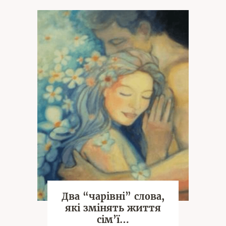
Два “чарівні” слова,
які змінять життя
сім’ї…