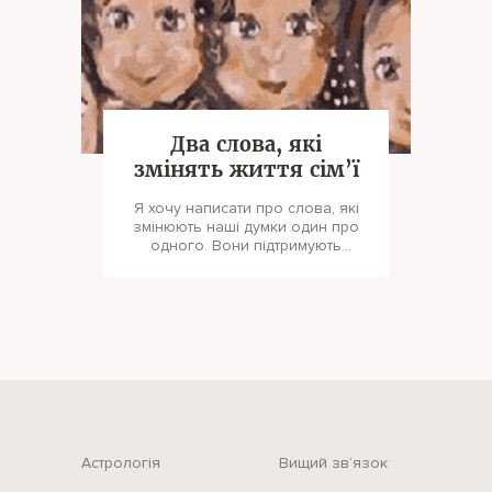
Два слова, які
змінять життя сім’ї
Я хочу написати про слова, які
змінюють наші думки один про
одного. Вони підтримують
батьків у побудові стосунків із
діт
Астрологія
Вищий зв‘язок