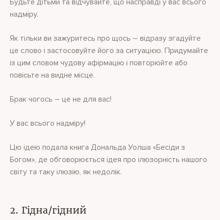
Будьте дітьми та відчувайте, що насправді у вас всього
надміру.
Як тільки ви зажуритесь про щось – відразу згадуйте
це слово і застосовуйте його за ситуацією. Придумайте
із цим словом чудову афірмацію і повторюйте або
повісьте на видне місце.
Брак чогось – це не для вас!
У вас всього надміру!
Цю ідею подала книга Дональда Уолша «Бесіди з
Богом», де обговорюється ідея про ілюзорність нашого
світу та таку ілюзію, як недолік.
2. Гідна/гідний