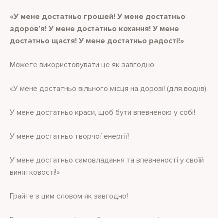
«У мене достатньо грошей! У мене достатньо
здоров’я! У мене достатньо кохання! У мене
достатньо щастя! У мене достатньо радості!»
Можете використовувати це як завгодно:
«У мене достатньо вільного місця на дорозі! (для водіїв),
У мене достатньо краси, щоб бути впевненою у собі!
У мене достатньо творчої енергії!
У мене достатньо самовладання та впевненості у своїй
винятковості!»
Грайте з цим словом як завгодно!