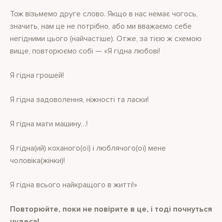
Тож візьмемо друге слово. Якщо в нас немає чогось,
значить, нам це не потрібно, або ми вважаємо себе
негідними цього (найчастіше). Отже, за тією ж схемою
вище, повторюємо собі — «Я гідна любові!
Я гідна грошей!
Я гідна задоволення, ніжності та ласки!
Я гідна мати машину…!
Я гідна(ий) коханого(ої) і люблячого(ої) мене
чоловіка(жінки)!
Я гідна всього найкращого в житті!»
Повторюйте, поки не повірите в це, і тоді почнуться
чудеса!