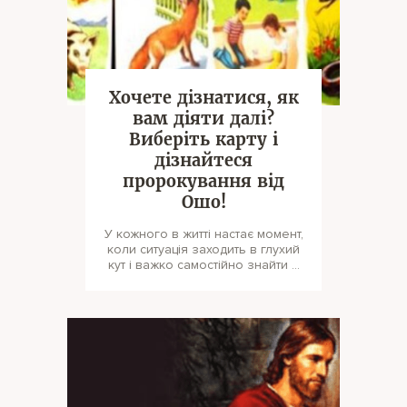
Хочете дізнатися, як
вам діяти далі?
Виберіть карту і
дізнайтеся
пророкування від
Ошо!
У кожного в житті настає момент,
коли ситуація заходить в глухий
кут і важко самостійно знайти з
неї вихід. Якщо ви зара