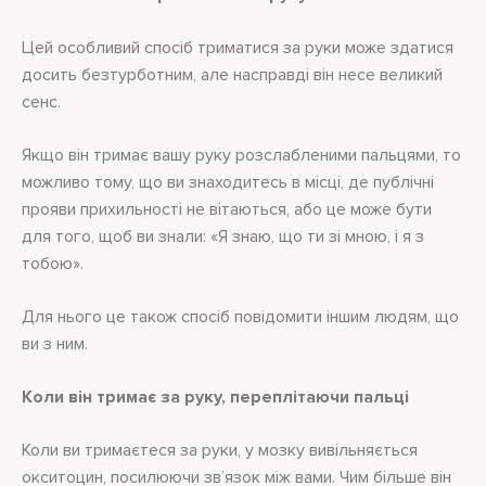
Цей особливий спосіб триматися за руки може здатися
досить безтурботним, але насправді він несе великий
сенс.
Якщо він тримає вашу руку розслабленими пальцями, то
можливо тому, що ви знаходитесь в місці, де публічні
прояви прихильності не вітаються, або це може бути
для того, щоб ви знали: «Я знаю, що ти зі мною, і я з
тобою».
Для нього це також спосіб повідомити іншим людям, що
ви з ним.
Коли він тримає за руку, переплітаючи пальці
Коли ви тримаєтеся за руки, у мозку вивільняється
окситоцин, посилюючи зв’язок між вами. Чим більше він