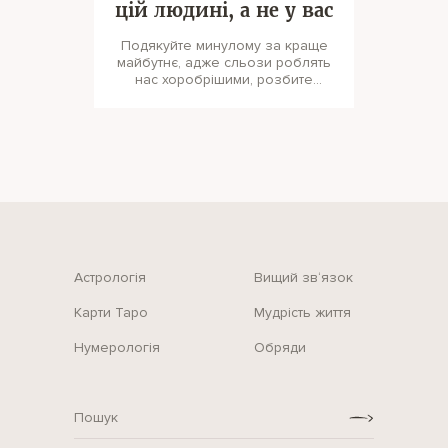
цій людині, а не у вас
Подякуйте минулому за краще
майбутнє, адже сльози роблять
нас хоробрішими, розбите
серце — мудрішими, а біль —
сильнішим
Астрологія
Вищий зв‘язок
Карти Таро
Мудрість життя
Нумерологія
Обряди