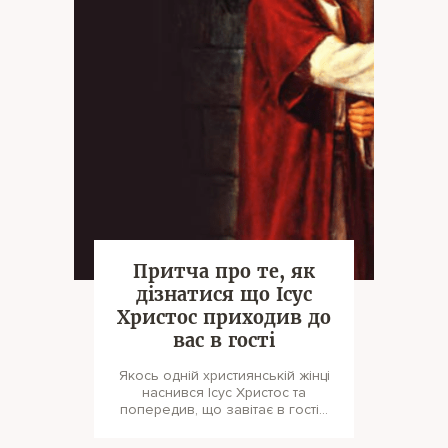
Притча про те, як
дізнатися що Ісус
Христос приходив до
вас в гості
Якось одній християнській жінці
наснився Ісус Христос та
попередив, що завітає в гості…
Прокинувшись зранку, вона