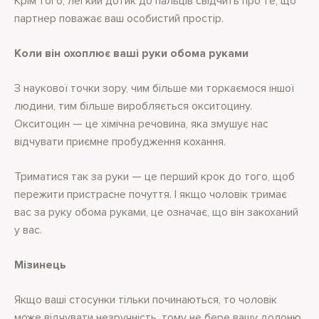
Крім того, легкий дотик до пальців свідчить про те, що
партнер поважає ваш особистий простір.
Коли він охоплює ваші руки обома руками
З наукової точки зору, чим більше ми торкаємося іншої
людини, тим більше виробляється окситоцину.
Окситоцин — це хімічна речовина, яка змушує нас
відчувати приємне пробудження кохання.
Триматися так за руки — це перший крок до того, щоб
пережити пристрасне почуття. І якщо чоловік тримає
вас за руку обома руками, це означає, що він закоханий
у вас.
Мізинець
Якщо ваші стосунки тільки починаються, то чоловік
може відчувати незручність, тому не бере вашу долоню