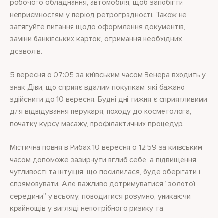
робочого обладнання, автомобіля, щоб запобігти
неприємностям у період ретроградності. Також не
затягуйте питання щодо оформлення документів,
заміни банківських карток, отримання необхідних
дозволів.
5 вересня о 07:05 за київським часом Венера входить у
знак Діви, що сприяє вдалим покупкам, які бажано
здійснити до 10 вересня. Будні дні тижня є сприятливими
для відвідування перукаря, походу до косметолога,
початку курсу масажу, профілактичних процедур.
Містична повня в Рибах 10 вересня о 12:59 за київським
часом допоможе зазирнути вглиб себе, а підвищення
чутливості та інтуїція, що посилилася, буде оберігати і
спрямовувати. Але важливо дотримуватися “золотої
середини” у всьому, поводитися розумно, уникаючи
крайнощів у вигляді непотрібного ризику та