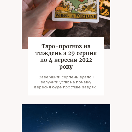
Таро-прогноз на
тиждень з 29 серпня
по 4 вересня 2022
року
Завершити серпень вдало і
залучити успіх на початку
вересня буде простіше завдяки
своєчасним підказкам карт
Таро.