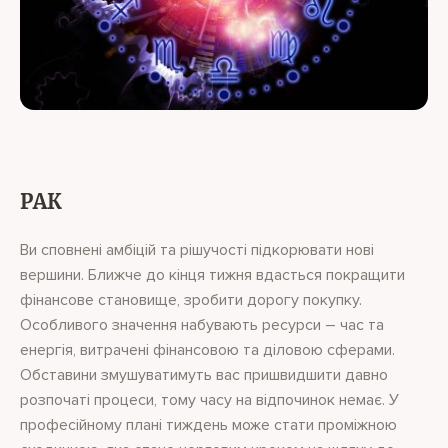
РАК
Ви сповнені амбіцій та рішучості підкорювати нові
вершини. Ближче до кінця тижня вдасться покращити
фінансове становище, зробити дорогу покупку.
Особливого значення набувають ресурси – час та
енергія, витрачені фінансовою та діловою сферами.
Обставини змушуватимуть вас пришвидшити давно
розпочаті процеси, тому часу на відпочинок немає. У
професійному плані тиждень може стати проміжною