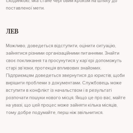
сходинкою, яка стане черговим кроком на шляху до
поставленої мети.
ЛЕВ
Можливо, доведеться відступити, оцінити ситуацію,
зайнятися різними організаційними питаннями. Знайти
своє покликання та просунутися у кар’єрі допоможуть
старі зв’язки, протекція впливових знайомих.
Підприємцям доведеться звернутися до юристів, щоби
вирішити проблеми з документами. Службовець може
вступити в конфлікт із начальством і в результаті
розпочати пошуки нового місця. Якщо це про вас, майте
на увазі, що цей процес може зайняти кілька місяців,
тому добре подумайте, перш ніж звільнитися.