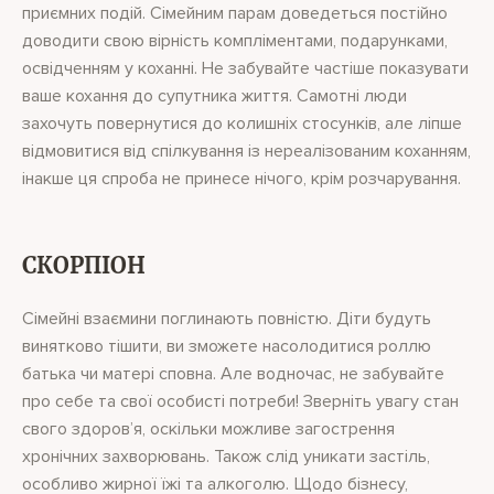
приємних подій. Сімейним парам доведеться постійно
доводити свою вірність компліментами, подарунками,
освідченням у коханні. Не забувайте частіше показувати
ваше кохання до супутника життя. Самотні люди
захочуть повернутися до колишніх стосунків, але ліпше
відмовитися від спілкування із нереалізованим коханням,
інакше ця спроба не принесе нічого, крім розчарування.
СКОРПІОН
Сімейні взаємини поглинають повністю. Діти будуть
винятково тішити, ви зможете насолодитися роллю
батька чи матері сповна. Але водночас, не забувайте
про себе та свої особисті потреби! Зверніть увагу стан
свого здоров’я, оскільки можливе загострення
хронічних захворювань. Також слід уникати застіль,
особливо жирної їжі та алкоголю. Щодо бізнесу,