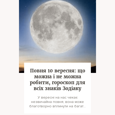
Повня 10 вересня: що
можна і не можна
робити, гороскоп для
всіх знаків Зодіаку
У вересні на нас чекає
незвичайна повня, вона може
благотворно вплинути на багато
справ. Як правильно провести
цей день?