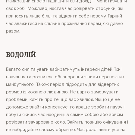
Найкращий спосіб підвищити свій дохід – монетизувати
своє хобі. Можливо, настав час розірвати стосунки, які
приносять лише біль, та відкрити себе новому. Гарний
час зважитися на спільне проживання парам, які давно
разом.
ВОДОЛІЙ
Багато сил та уваги забиратимуть інтереси дітей, їхні
навчання та розвиток, обговорення з ними перспектив
майбутнього. Також період підходить для відвертих
розмов із коханою людиною. Не варто замовчувати
проблеми, кажіть про те, що вас хвилює. Якщо це не
допоможе знайти консенсус, то краще зробити паузу і
побути якийсь час наодинці з самим собою або зовсім
розірвати зачароване коло. Займіть позицію очікування і
не набридайте своєму обранцю. Час розставить усе на