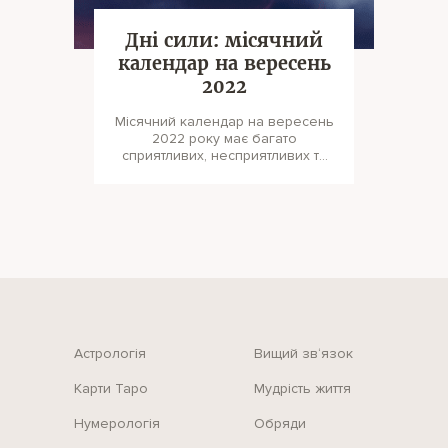
Дні сили: місячний
календар на вересень
2022
Місячний календар на вересень
2022 року має багато
сприятливих, несприятливих та
нейтральних днів. Щоб краще і
продуктив
Астрологія
Вищий зв‘язок
Карти Таро
Мудрість життя
Нумерологія
Обряди