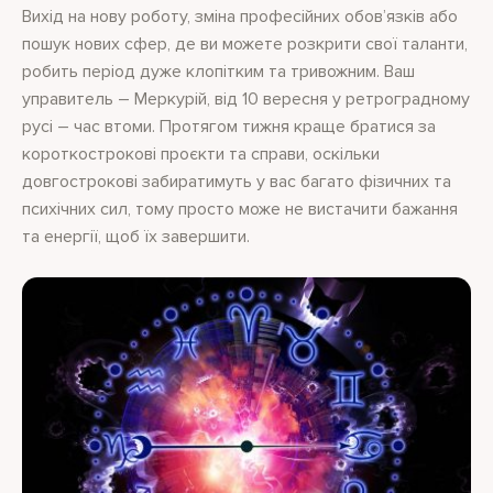
Вихід на нову роботу, зміна професійних обов’язків або
пошук нових сфер, де ви можете розкрити свої таланти,
робить період дуже клопітким та тривожним. Ваш
управитель – Меркурій, від 10 вересня у ретроградному
русі – час втоми. Протягом тижня краще братися за
короткострокові проєкти та справи, оскільки
довгострокові забиратимуть у вас багато фізичних та
психічних сил, тому просто може не вистачити бажання
та енергії, щоб їх завершити.