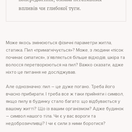
впливів чи глибокої туги.
Може якось змінюються фізичні параметри житла,
статика. Пил «примагнічується»? Може, з людини «пісок
починає сипатися», з’являється більше відходів, шкіра та
волосся перетворюються на пил? Важко сказати, адже
ніхто це питання не досліджував.
Але однозначно: пил – це дуже погано. Треба його
вчасно прибирати. І треба все ж таки прийняти і символ,
якщо пилу в будинку стало багато: що відбувається у
вашому житті? Що із вашим організмом? Адже будинок
– символ нашого тіла. Чи є у вас вороги та
недоброзичливці? І чи є сили з ними боротися?