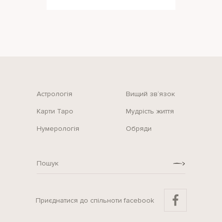
місці стаються травми, аварії,
рапто
Астрологія
Вищий зв‘язок
Карти Таро
Мудрість життя
Нумерологія
Обряди
Приєднатися до спільноти facebook