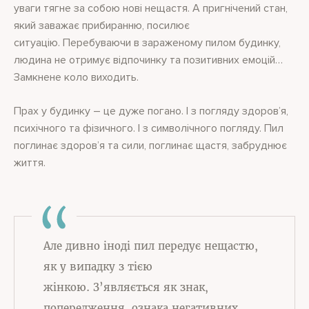
уваги тягне за собою нові нещастя. А пригнічений стан,
який заважає прибиранню, посилює
ситуацію. Перебуваючи в зараженому пилом будинку,
людина не отримує відпочинку та позитивних емоцій…
Замкнене коло виходить.
Прах у будинку – це дуже погано. І з погляду здоров’я,
психічного та фізичного. І з символічного погляду. Пил
поглинає здоров’я та сили, поглинає щастя, забруднює
життя.
Але дивно іноді пил передує нещастю,
як у випадку з тією
жінкою. З’являється як знак,
попередження, ознака негативних