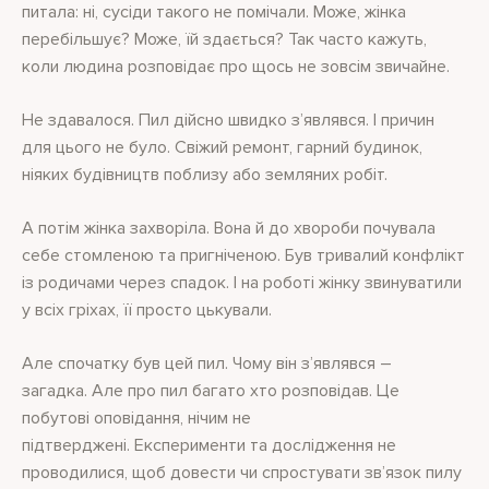
питала: ні, сусіди такого не помічали. Може, жінка
перебільшує? Може, їй здається? Так часто кажуть,
коли людина розповідає про щось не зовсім звичайне.
Не здавалося. Пил дійсно швидко з’являвся. І причин
для цього не було. Свіжий ремонт, гарний будинок,
ніяких будівництв поблизу або земляних робіт.
А потім жінка захворіла. Вона й до хвороби почувала
себе стомленою та пригніченою. Був тривалий конфлікт
із родичами через спадок. І на роботі жінку звинуватили
у всіх гріхах, її просто цькували.
Але спочатку був цей пил. Чому він з’являвся –
загадка. Але про пил багато хто розповідав. Це
побутові оповідання, нічим не
підтверджені. Експерименти та дослідження не
проводилися, щоб довести чи спростувати зв’язок пилу