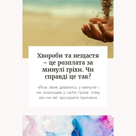
Хвороби та нещастя
– це розплата за
минулі гріхи. Чи
справді це так?
«Йов звик дивитись у минуле і
не знаходив у себе гріхів, тому
він не міг зрозуміти причини
своїх страждань. А причина пе