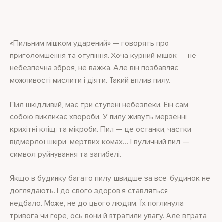
«Пильним мішком ударений» — говорять про
приголомшення та отупіння. Хоча курний мішок — не
небезпечна зброя, не важка. Але він позбавляє
можливості мислити і діяти. Такий вплив пилу.
Пил шкідливий, має три ступені небезпеки. Він сам
собою викликає хвороби. У пилу живуть мерзенні
крихітні кліщі та мікроби. Пил — це останки, частки
відмерлої шкіри, мертвих комах… І вуличний пил —
символ руйнування та загибелі.
Якщо в будинку багато пилу, швидше за все, будинок не
доглядають. І до свого здоров’я ставляться
недбало. Може, не до цього людям. Їх поглинула
тривога чи горе, ось вони й втратили увагу. Але втрата