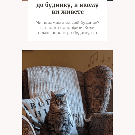
до будинку, в якому
ви живете
Чи поважаєте ви свій будинок?
Це легко перевірити! Коли
немає поваги до будинку, він
перестає бути сакральним міс