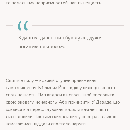
та подальших неприємностей, навіть нещасть.
З давніх-давен пил був дуже, дуже
поганим символом.
Сидіти в пилу – крайній ступінь приниження,
самознищення. Біблійний Йов сидів у пилюці в апогеї
своїх нещасть. Пил кидали в когось, щоб висловити
свою зневагу, ненависть. Або принизити. У Давида, що
ховався від переслідування, кидали каміння, пил і
лихословили. Так само кидали пил у повітря з лайкою,
намагаючись піддати апостола наруги.