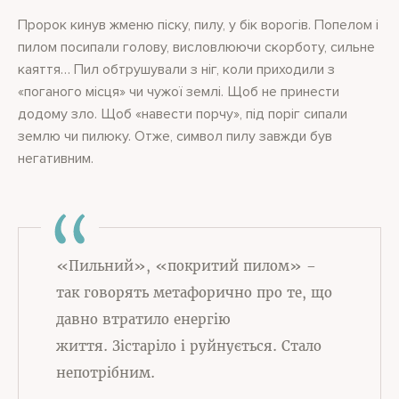
Пророк кинув жменю піску, пилу, у бік ворогів. Попелом і
пилом посипали голову, висловлюючи скорботу, сильне
каяття… Пил обтрушували з ніг, коли приходили з
«поганого місця» чи чужої землі. Щоб не принести
додому зло. Щоб «навести порчу», під поріг сипали
землю чи пилюку. Отже, символ пилу завжди був
негативним.
«Пильний», «покритий пилом» –
так говорять метафорично про те, що
давно втратило енергію
життя. Зістаріло і руйнується. Стало
непотрібним.