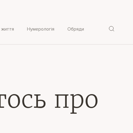
 життя
Нумерологія
Обряди
тось про