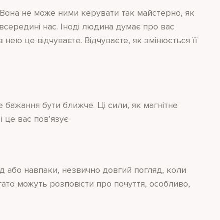
 Вона не може ними керувати так майстерно, як
ю всередині нас. Іноді людина думає про вас
нею це відчуваєте. Відчуваєте, як змінюється її
 бажання бути ближче. Ці сили, як магнітне
 це вас пов’язує.
яд або навпаки, незвично довгий погляд, коли
гато можуть розповісти про почуття, особливо,