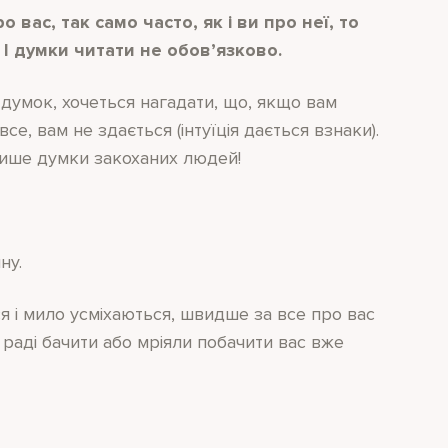
 вас, так само часто, як і ви про неї, то
 І думки читати не обов’язково.
думок, хочеться нагадати, що, якщо вам
е, вам не здається (інтуїція дається взнаки).
лише думки закоханих людей!
ну.
я і мило усміхаються, швидше за все про вас
 раді бачити або мріяли побачити вас вже