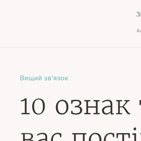
З
А
Вищий зв‘язок
10 ознак
вас пост