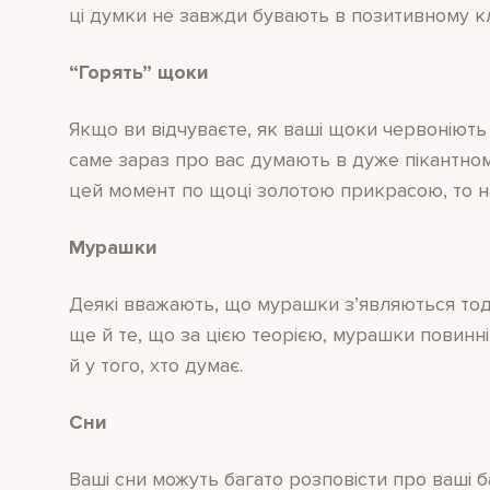
ці думки не завжди бувають в позитивному кл
“Горять” щоки
Якщо ви відчуваєте, як ваші щоки червоніють
саме зараз про вас думають в дуже пікантно
цей момент по щоці золотою прикрасою, то н
Мурашки
Деякі вважають, що мурашки з’являються тоді
ще й те, що за цією теорією, мурашки повинні 
й у того, хто думає.
Сни
Ваші сни можуть багато розповісти про ваші ба