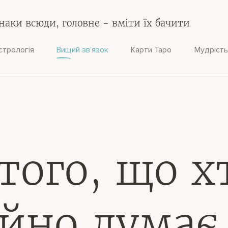
наки всюди, головне - вміти їх бачити
стрологія
Вищий зв‘язок
Карти Таро
Мудрість
 того, що х
ійно думає