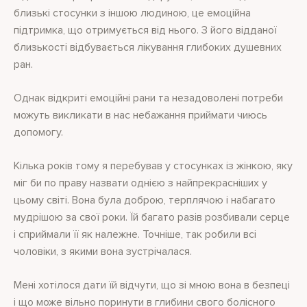
близькі стосунки з іншою людиною, це емоційна
підтримка, що отримується від нього. З його відданої
близькості відбувається лікування глибоких душевних
ран.
Однак відкриті емоційні рани та незадоволені потреби
можуть викликати в нас небажання приймати чиюсь
допомогу.
Кілька років тому я перебував у стосунках із жінкою, яку
міг би по праву назвати однією з найпрекрасніших у
цьому світі. Вона була доброю, терплячою і набагато
мудрішою за свої роки. Їй багато разів розбивали серце
і сприймали її як належне. Точніше, так робили всі
чоловіки, з якими вона зустрічалася.
Мені хотілося дати їй відчути, що зі мною вона в безпеці
і що може вільно поринути в глибини свого болісного