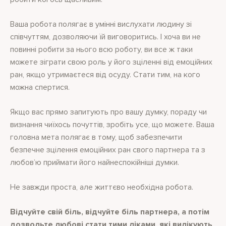
Ваша робота полягає в умінні вислухати людину зі
співчуттям, дозволяючи їй виговоритись. І хоча ви не
повинні робити за нього всю роботу, ви все ж таки
можете зіграти свою роль у його зціленні від емоційних
ран, якщо утримаєтеся від осуду. Стати тим, на кого
можна спертися.
Якщо вас прямо запитують про вашу думку, пораду чи
визнання чиїхось почуттів, зробіть усе, що можете. Ваша
головна мета полягає в тому, щоб забезпечити
безпечне зцілення емоційних ран свого партнера та з
любов’ю приймати його найнеспокійніші думки.
Не завжди проста, але життєво необхідна робота.
Відчуйте свій біль, відчуйте біль партнера, а потім
дозвольте любові стати тими ліками, які вилікують