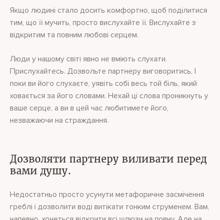
Якщо людині стало досить комфортно, щоб поділитися
тим, що її мучить, просто вислухайте її. Вислухайте з
відкритим та повним любові серцем.
Люди у нашому світі явно не вміють слухати.
Прислухайтесь. Дозвольте партнеру виговоритись. І
поки ви його слухаєте, уявіть собі весь той біль, який
ховається за його словами. Нехай ці слова проникнуть у
ваше серце, а ви в цей час любитимете його,
незважаючи на страждання.
Дозволяти партнеру виливати перед
вами душу.
Недостатньо просто усунути метафоричне засмічення
греблі і дозволити воді витікати тонким струменем. Вам,
напевно, хочеться відкрити всі шлюзи на повну. Але на