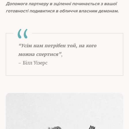
Допомога партнеру в зціленні починається з вашої
готовності подивитися в обличчя власним демонам.
“Усім нам потрібен той, на кого
можна спертися”
,
– Білл Уізерс