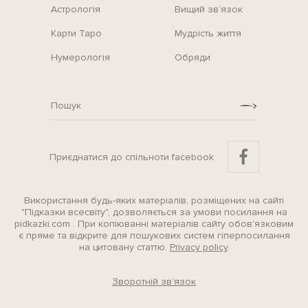
Астрологія
Вищий зв‘язок
Карти Таро
Мудрість життя
Нумерологія
Обряди
Приєднатися до спільноти facebook
Використання будь-яких матеріалів, розміщених на сайті
"Підказки всесвіту", дозволяється за умови посилання на
pidkazki.com . При копіюванні матеріалів сайту обов'язковим
є пряме та відкрите для пошукових систем гіперпосилання
на цитовану статтю.
Privacy policy
.
Зворотній зв’язок