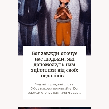
Бог завжди оточує
нас людьми, які
допоможуть нам
зцілитися від своїх
недоліків…
Чудові і правдиві слова.
Обов’язково прочитайте! Бог
завжди оточує нас тими людьми,
з якими нам необхідно зцілити