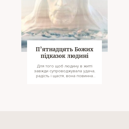
П’ятнадцять Божих
підказок людині
Для того щоб людину в житті
завжди супроводжувала удача,
радість і щастя, вона повинна
керуватися правильними
уявленнями