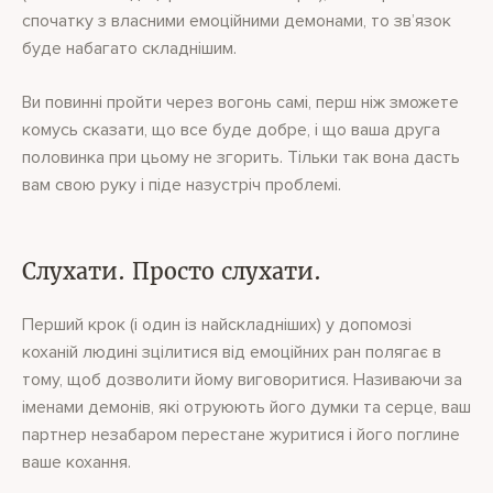
спочатку з власними емоційними демонами, то зв’язок
буде набагато складнішим.
Ви повинні пройти через вогонь самі, перш ніж зможете
комусь сказати, що все буде добре, і що ваша друга
половинка при цьому не згорить. Тільки так вона дасть
вам свою руку і піде назустріч проблемі.
Слухати. Просто слухати.
Перший крок (і один із найскладніших) у допомозі
коханій людині зцілитися від емоційних ран полягає в
тому, щоб дозволити йому виговоритися. Називаючи за
іменами демонів, які отруюють його думки та серце, ваш
партнер незабаром перестане журитися і його поглине
ваше кохання.