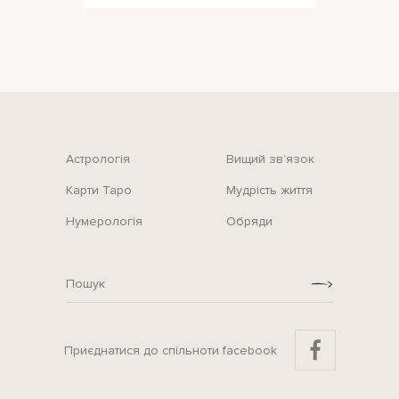
ідеа
Астрологія
Вищий зв‘язок
Карти Таро
Мудрість життя
Нумерологія
Обряди
Приєднатися до спільноти facebook