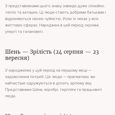
З представниками цього знаку завжди дуже спокійно,
тепло та затишно. Ці люди стають добрими батьками і
відрізняються своєю чуйністю. Успіх їх чекає у всіх
життєвих сферах. Народжені в цей період скромні,
уперті та талановиті.
Шень — Зрілість (24 серпня — 23
вересня)
У народжених у цуй період на першому місці —
задоволення потреб. Це люди — прагматики, які
найчастіше одружуються в досить зрілому віці.
Представники Шень хоробрі, терплячі та працьовиті
люди.