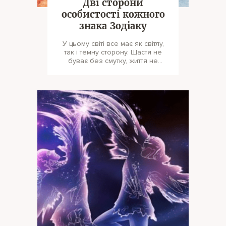
Дві сторони
особистості кожного
знака Зодіаку
У цьому світі все має як світлу,
так і темну сторону. Щастя не
буває без смутку, життя не
буває без смерті, успіху не бу