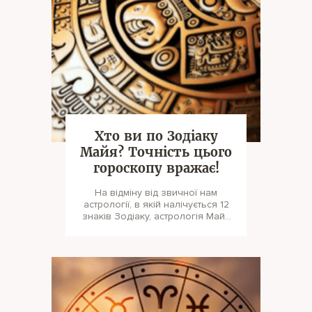
Хто ви по Зодіаку
Майя? Точність цього
гороскопу вражає!
На відміну від звичної нам
астрології, в якій налічується 12
знаків Зодіаку, астрологія Майя
включає цілих 19! Д