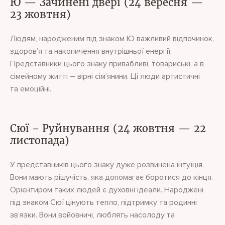
Ю — Зачинені двері (24 вересня —
23 жовтня)
Людям, народженим під знаком Ю важливий відпочинок,
здоров’я та накопичення внутрішньої енергії.
Представники цього знаку привабливі, товариські, а в
сімейному житті – вірні сім’янини. Ці люди артистичні
та емоційні.
Сюї – Руйнування (24 жовтня — 22
листопада)
У представників цього знаку дуже розвинена інтуїція.
Вони мають рішучість, яка допомагає боротися до кінця.
Орієнтиром таких людей є духовні ідеали. Народжені
під знаком Сюї цінують тепло, підтримку та родинні
зв’язки. Вони войовничі, люблять насолоду та