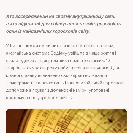
Хто зосереджений на своєму внутрішньому світі,
а хто відкритий для спілкування та змін, розповість
один із найдавніших гороскопів світу.
У Китаї завжди вміли читати інформацію по зіркам,
а китайська система Зодіаку увійшла в наше життя і
стала однією з найвідоміших і найшанованіших. 12
тварин — символів року набули пошани та уваги. Для
кожного знаку визначено свій характер, нахили,
темперамент та психотип. Давньокитайський гороскоп
допоможе з’ясувати доленосні наміри, уготовані
кожному з нас упродовж життя.