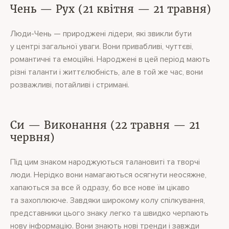
Чень — Рух (21 квітня — 21 травня)
Люди-Чень — природжені лідери, які звикли бути
у центрі загальної уваги. Вони привабливі, чуттєві,
романтичні та емоційні. Народжені в цей період мають
різні таланти і життєлюбність, але в той же час, вони
розважливі, потайливі і стримані.
Си — Виконання (22 травня — 21
червня)
Під цим знаком народжуються талановиті та творчі
люди. Нерідко вони намагаються осягнути неосяжне,
хапаються за все й одразу, бо все нове їм цікаво
та захоплююче. Завдяки широкому колу спілкування,
представники цього знаку легко та швидко черпають
нову інформацію. Вони знають нові тренди і завжди