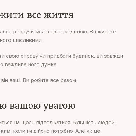
ожити все життя
олись розлучитися з цією людиною. Ви живете
дного щасливими.
ати свою справу чи придбати будинок, ви завжди
но важлива його думка.
він ваші. Ви робите все разом.
ією вашою увагою
ться на щось відволікатися. Більшість людей,
ким, коли їм дійсно потрібно. Але як це