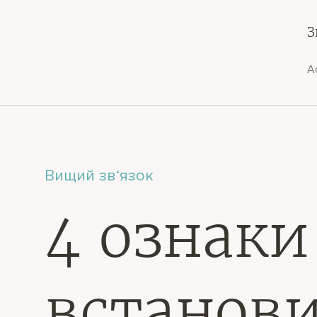
З
А
Вищий зв‘язок
4 ознаки
встанови