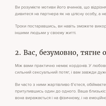
Ви розумієте мотиви його вчинків, що відрізня
дивитеся на партнера як на цілісну особу, а не
Трохи постаравшись, ви навіть зможете викор
іншими людьми у своєму житті.
2. Вас, безумовно, тягне
Між вами практично немає кордонів. У любовн
сильний сексуальний потяг, і вам завжди дуже
Ви часто з ними жартівливо б’єтеся, обіймаєт
притулившись один до одного. Ваша близькіст
вона виражається і на фізичному, і на емоційн