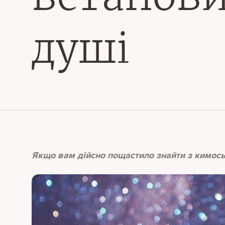
душі
Якщо вам дійсно пощастило знайти з кимос