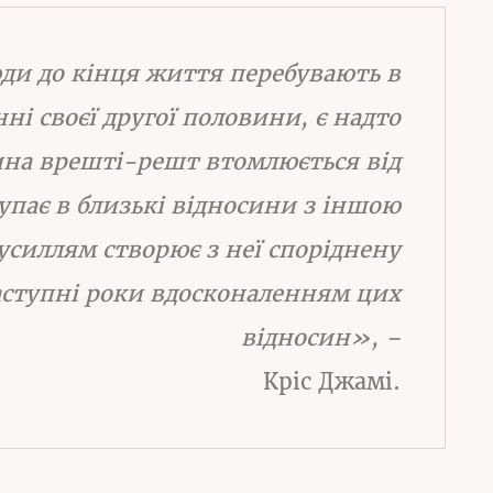
ди до кінця життя перебувають в
ні своєї другої половини, є надто
на врешті-решт втомлюється від
упає в близькі відносини з іншою
силлям створює з неї споріднену
аступні роки вдосконаленням цих
відносин», –
Кріс Джамі.