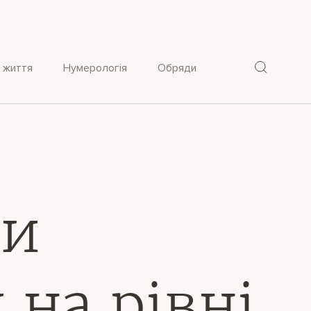
 життя
Нумерологія
Обряди
ви
 на рівні