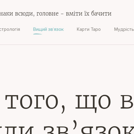
наки всюди, головне - вміти їх бачити
стрологія
Вищий зв‘язок
Карти Таро
Мудрість
 того, що 
ли зв’язок