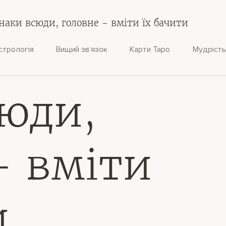
наки всюди, головне - вміти їх бачити
стрологія
Вищий зв‘язок
Карти Таро
Мудрість
юди,
- вміти
и