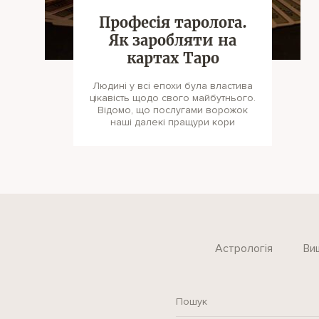
Професія таролога.
Як заробляти на
картах Таро
Людині у всі епохи була властива
цікавість щодо свого майбутнього.
Відомо, що послугами ворожок
наші далекі пращури кори
Астрологія
Ви