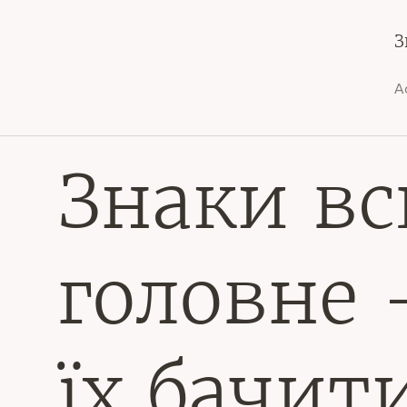
З
А
Знаки вс
головне 
їх бачит