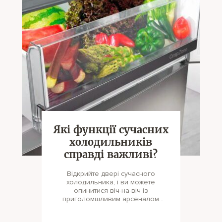
Які функції сучасних
холодильників
справді важливі?
Відкрийте двері сучасного
холодильника, і ви можете
опинитися віч-на-віч із
приголомшливим арсеналом
функцій, від яких п