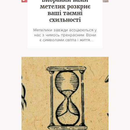
метелик розкриє
ваші таємні
схильності
Метелики завжди асоціюються у
нас з чимось прекрасним. Вони
є символами світла і життя.
Психологи адаптували
метеликів з