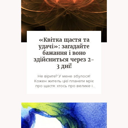
«Квітка щастя та
удачі»: загадайте
бажання і воно
здійсниться через 2-
3 дні!
Не вірите? У мене збулося!
Кожен житель цієї планети мріє
про щастя: хтось про велике і
світле кохання, хтось про нап