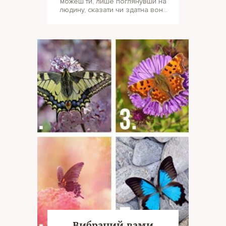
можеш ти, лише поглянувши на
людину, сказати чи здатна вона
обманювати. А хто п
Вибраний вами