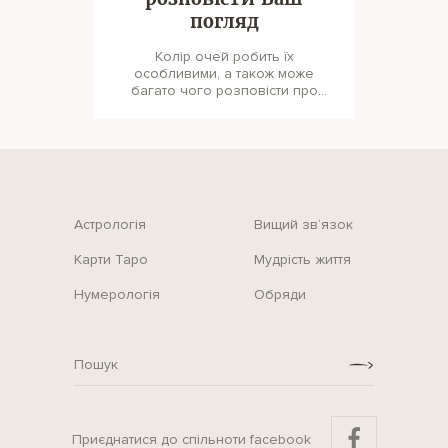
погляд
Колір очей робить їх
особливими, а також може
багато чого розповісти про
характер людини. Насправді,
колір - це г
Астрологія
Вищий зв‘язок
Карти Таро
Мудрість життя
Нумерологія
Обряди
Приєднатися до спільноти facebook