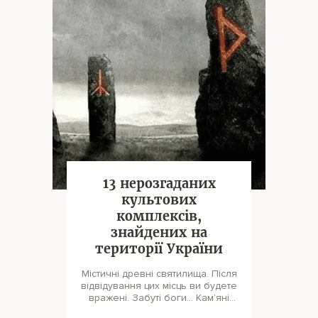
13 нерозгаданих
культових
комплексів,
знайдених на
території України
Містичні древні святилища. Після
відвідування цих місць ви будете
вражені. Забуті боги… Кам’яні
ідоли, велетенські же