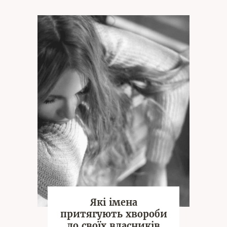
Які імена
притягують хвороби
до своїх власників