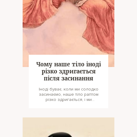
Чому наше тіло іноді
різко здригається
після засинання
Іноді буває, коли ми солодко
засинаємо, наше тіло раптом
різко здригається, і ми
прокидаємося. Ти коли-небудь
замислював