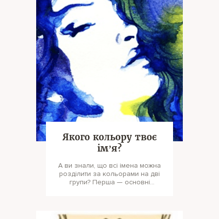
Якого кольору твоє
імʼя?
А ви знали, що всі імена можна
розділити за кольорами на дві
групи? Перша — основні
кольори (наприклад, червоний,
жовтий