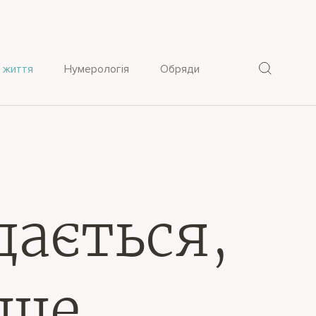
 життя
Нумерологія
Обряди
дається,
дше