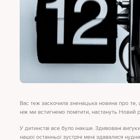
Вас теж заскочила зненацька новина про те, щ
ніж ми встигнемо помітити, настануть Новий р
У дитинстві все було інакше. Здивовані вигук
нашої останньої зустрічі мені здавалися нудн