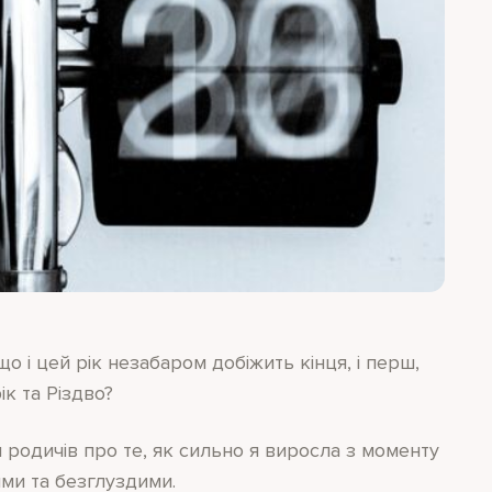
о і цей рік незабаром добіжить кінця, і перш,
ік та Різдво?
и родичів про те, як сильно я виросла з моменту
ими та безглуздими.