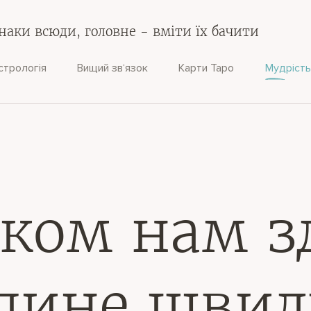
наки всюди, головне - вміти їх бачити
стрологія
Вищий зв‘язок
Карти Таро
Мудрість
іком нам з
плине шви