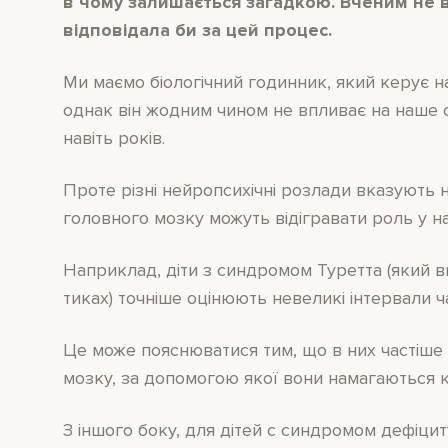
в чому залишається загадкою. Вченим не в
відповідала би за цей процес.
Ми маємо біологічний годинник, який керує 
однак він жодним чином не впливає на наше с
навіть років.
Проте різні нейропсихічні розлади вказують н
головного мозку можуть відігравати роль у н
Наприклад, діти з синдромом Туретта (який в
тиках) точніше оцінюють невеликі інтервали час
Це може пояснюватися тим, що в них частіше
мозку, за допомогою якої вони намагаються 
З іншого боку, для дітей с синдромом дефіциту