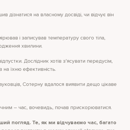
в дізнатися на власному досвіді, чи відчує він
мірював і записував температуру свого тіла,
ходження хвилини.
відпустки. Дослідник хотів з’ясувати передусім,
в на їхню ефективність.
науковців, Сотерну вдалося виявити дещо цікаве
точним – час, вочевидь, почав прискорюватися.
рший погляд. Те, як ми відчуваємо час, багато