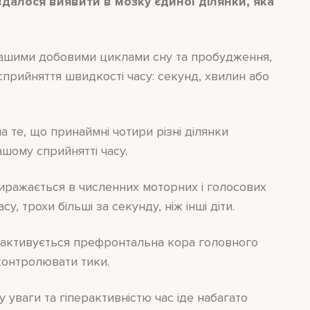
далося виявити в мозку єдиної ділянки, яка
нашими добовими циклами сну та пробудження,
прийняття швидкості часу: секунд, хвилин або
а те, що принаймні чотири різні ділянки
ашому сприйнятті часу.
иражається в численних моторних і голосових
у, трохи більші за секунду, ніж інші діти.
 активується префронтальна кора головного
контролювати тики.
 уваги та гіперактивністю час іде набагато