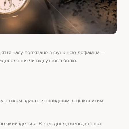
ття часу пов’язане з функцією дофаміна –
задоволення чи відсутності болю.
су з віком здається швидшим, є цілковитим
ро який ідеться. В ході досліджень дорослі