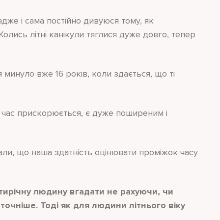
дже і сама постійно дивуюся тому, як
Колись літні канікули тяглися дуже довго, тепер
 минуло вже 16 років, коли здається, що ті
о час прискорюється, є дуже поширеним і
али, що наша здатність оцінювати проміжок часу
тирічну людину вгадати не рахуючи, чи
точніше. Тоді як для людини літнього віку