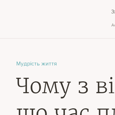
З
А
Мудрість життя
Чому з в
що час 