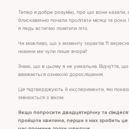
Тепер я добре розумію, про що вони казали, а
блискавично почали пролітати місяці та роки. 
я ледь встигаю помітити літо.
Чи можливо, що з моменту терактів 11 вересня
новини ми чули лише вчора?
Знаю, що в цьому я не унікальна. Відчуття, щ
вважається ознакою дорослішання.
Це підтверджують й експерименти, які показ
змінюється з віком.
Якщо попросити двадцятирічну та сімдеся
пройшла хвилина, перша з них зробить це 
час промине трохи швидше.