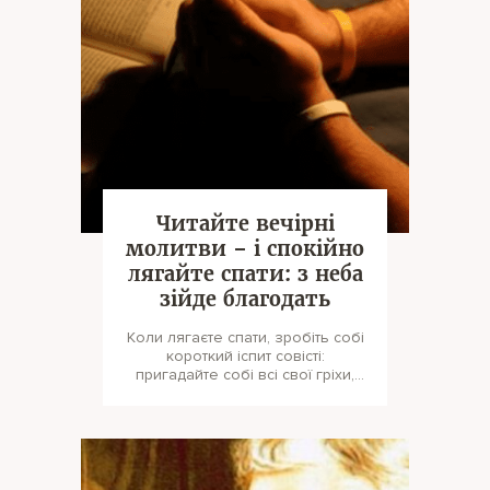
Читайте вечірні
молитви – і спокійно
лягайте спати: з неба
зійде благодать
Коли лягаєте спати, зробіть собі
короткий іспит совісті:
пригадайте собі всі свої гріхи,
якими ви сьогодні зневажили
Гос