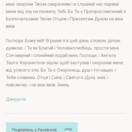
мою охорони Твоїм смиренням і в слушний час підніми
мене від сну на похвалу Тобі. Бо Ти є Препрославлений з
Безпочатковим Твоїм Отцем і Пресвятим Духом на віки
віків.
Господи, Боже мій! Згрішив я в цей день словом, ділом,
думкою, і Ти як Благий і Чоловіколюбець, прости мені.
Сон мирний і спокійний подай мені, Господи, і Ангела
Твого Хоронителя зішли, щоб заступив і охоронив мене
від усякого зла. Бо Ти є Охоронець душ і тіл наших, і
Тебе славимо, Отця і Сина, і Святого Духа, нині, і
повсякчас, і на віки віків. Амінь.
Джерело
Поділитись у Facebook