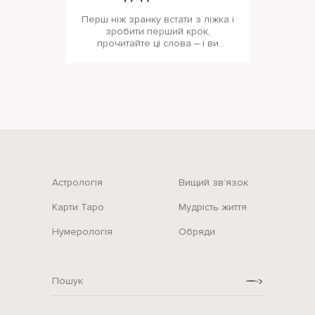
Перш ніж зранку встати з ліжка і
зробити перший крок,
прочитайте ці слова – і ви
поглянете на світ зовсім іншими
очима!
Астрологія
Вищий зв‘язок
Карти Таро
Мудрість життя
Нумерологія
Обряди