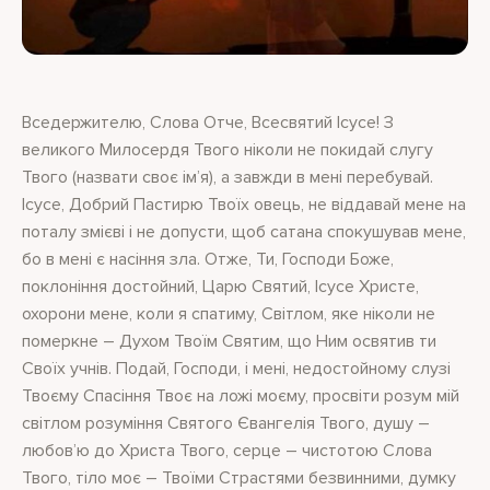
Вседержителю, Слова Отче, Всесвятий Ісусе! З
великого Милосердя Твого ніколи не покидай слугу
Твого (назвати своє ім’я), а завжди в мені перебувай.
Ісусе, Добрий Пастирю Твоїх овець, не віддавай мене на
поталу змієві і не допусти, щоб сатана спокушував мене,
бо в мені є насіння зла. Отже, Ти, Господи Боже,
поклоніння достойний, Царю Святий, Ісусе Христе,
охорони мене, коли я спатиму, Світлом, яке ніколи не
померкне – Духом Твоїм Святим, що Ним освятив ти
Своїх учнів. Подай, Господи, і мені, недостойному слузі
Твоєму Спасіння Твоє на ложі моєму, просвіти розум мій
світлом розуміння Святого Євангелія Твого, душу –
любов’ю до Христа Твого, серце – чистотою Слова
Твого, тіло моє – Твоїми Страстями безвинними, думку