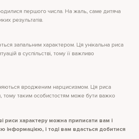
родилися першого числа. На жаль, саме дитяча
ких результатів.
яються запальним характером. Ця унікальна риса
ацій в суспільстві, тому її важливо
ізняються вродженим нарцисизмом. Ця риса
м, тому таким особистостям може бути важко
ві риси характеру можна приписати вам і
єю інформацією, і тоді вам вдасться добитися