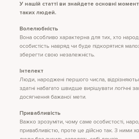
У нашій статті ви знайдете основні момент
таких людей.
Волелюбність
Вона особливо характерна для тих, хто народ
особистість навряд чи буде підкорятися мало
зберегти свою незалежність.
Інтелект
Люди, народжені першого числа, відрізняют
здатні набагато швидше вирішувати логічні з
досягнення бажаної мети.
Привабливість
Важко зрозуміти, чому саме особистості, нар
привабливістю, проте це дійсно так. З ними хо
люди без зусиль заводять собі друзів.