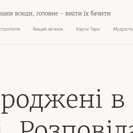
наки всюди, головне - вміти їх бачити
стрологія
Вищий зв‘язок
Карти Таро
Мудрість
роджені в 
і. Розпові