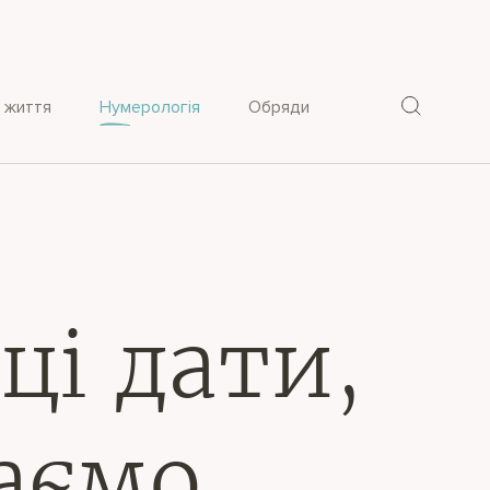
 життя
Нумерологія
Обряди
ці дати,
даємо