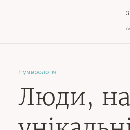
З
А
Нумерологія
Люди, на
унікальн