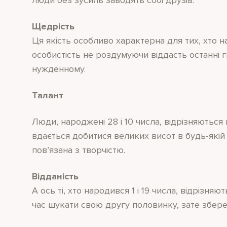
Щедрість
Ця якість особливо характерна для тих, хто н
особистість не роздумуючи віддасть останні г
нужденному.
Талант
Люди, народжені 28 і 10 числа, відрізняються
вдається добитися великих висот в будь-якій 
пов’язана з творчістю.
Відданість
А ось ті, хто народився 1 і 19 числа, відрізн
час шукати свою другу половинку, зате збережу