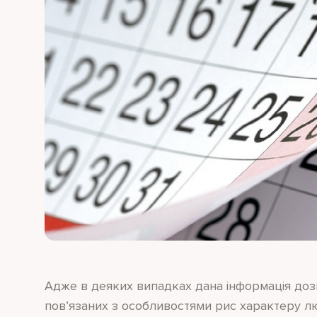
Адже в деяких випадках дана інформація доз
пов’язаних з особливостями рис характеру люд