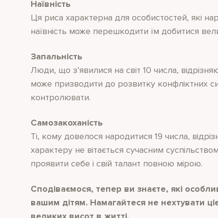
Наївність
Ця риса характерна для особистостей, які на
наївність може перешкодити їм добитися вели
Запальність
Люди, що з’явилися на світ 10 числа, відрізн
може призводити до розвитку конфліктних ситу
контролювати.
Самозакоханість
Ті, кому довелося народитися 19 числа, відр
характеру не вітається сучасним суспільство
проявити себе і свій талант повною мірою.
Сподіваємося, тепер ви знаєте, які особли
вашим дітям. Намагайтеся не нехтувати ці
великих висот в житті.