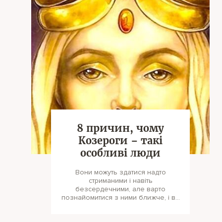
8 причин, чому
Козероги – такі
особливі люди
Вони можуть здатися надто
стриманими і навіть
безсердечними, але варто
познайомитися з ними ближче, і ви
будете зачарова