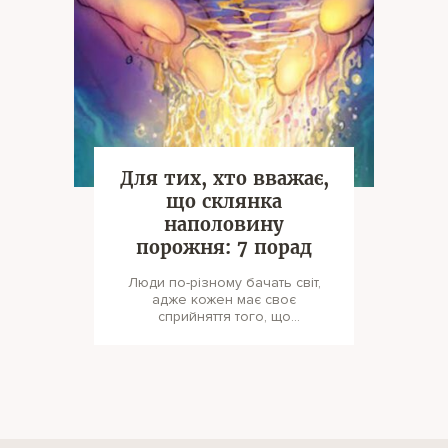
Для тих, хто вважає,
що склянка
наполовину
порожня: 7 порад
Люди по-різному бачать світ,
адже кожен має своє
сприйняття того, що
відбувається. Кожен по-своєму
бачить щастя та нещас