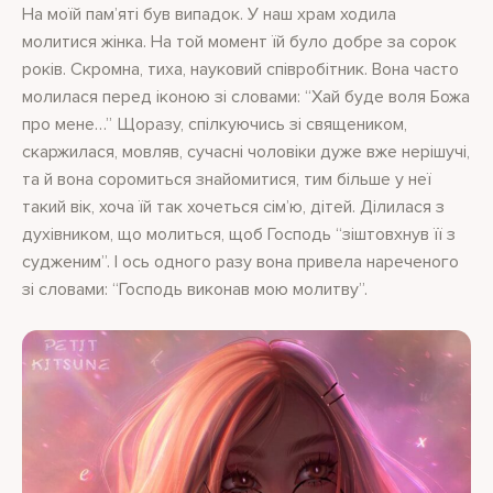
На моїй пам’яті був випадок. У наш храм ходила
молитися жінка. На той момент їй було добре за сорок
років. Скромна, тиха, науковий співробітник. Вона часто
молилася перед іконою зі словами: “Хай буде воля Божа
про мене…” Щоразу, спілкуючись зі священиком,
скаржилася, мовляв, сучасні чоловіки дуже вже нерішучі,
та й вона соромиться знайомитися, тим більше у неї
такий вік, хоча їй так хочеться сім’ю, дітей. Ділилася з
духівником, що молиться, щоб Господь “зіштовхнув її з
судженим”. І ось одного разу вона привела нареченого
зі словами: “Господь виконав мою молитву”.