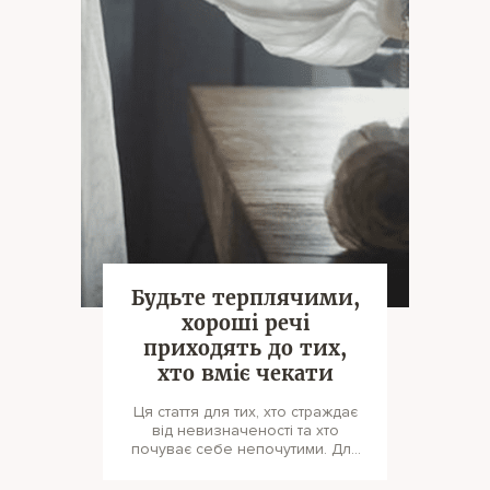
Будьте терплячими,
хороші речі
приходять до тих,
хто вміє чекати
Ця стаття для тих, хто страждає
від невизначеності та хто
почуває себе непочутими. Для
тих, чиї думки сплутані та кого м