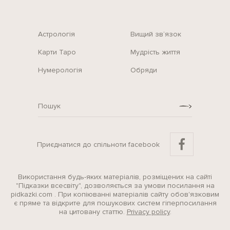
Астрологія
Вищий зв‘язок
Карти Таро
Мудрість життя
Нумерологія
Обряди
Приєднатися до спільноти facebook
Використання будь-яких матеріалів, розміщених на сайті
"Підказки всесвіту", дозволяється за умови посилання на
pidkazki.com . При копіюванні матеріалів сайту обов'язковим
є пряме та відкрите для пошукових систем гіперпосилання
на цитовану статтю.
Privacy policy
.