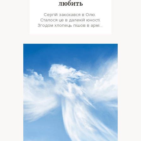
любить
Сергій закохався в Олю.
Сталося це в далекій юності.
Згодом хлопець пішов в армію,
звідки дівчина не дочекалася