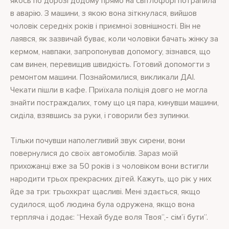
якось по дорозі додому прямо на світлофорі потрапила
в аварію. З машини, з якою вона зіткнулася, вийшов
чоловік середніх років і приємної зовнішності. Він не
лаявся, як зазвичай буває, коли чоловіки бачать жінку за
кермом, навпаки, запропонував допомогу, зізнався, що
сам винен, перевищив швидкість. Готовий допомогти з
ремонтом машини. Познайомилися, викликали ДАІ.
Чекати пішли в кафе. Приїхала поліція довго не могла
знайти постраждалих, тому що ця пара, кинувши машини,
сиділа, взявшись за руки, і говорили без зупинки.
Тільки почувши наполегливий звук сирени, вони
повернулися до своїх автомобілів. Зараз моїй
прихожанці вже за 50 років і з чоловіком вони встигли
народити трьох прекрасних дітей. Кажуть, що рік у них
йде за три: трьохкрат щасливі. Мені здається, якщо
судилося, щоб людина була одружена, якщо вона
терпляча і додає: “Нехай буде воля Твоя”,- сім’ї бути”.