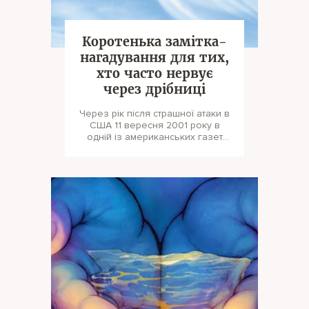
Коротенька замітка-
нагадування для тих,
хто часто нервує
через дрібниці
Через рік після страшної атаки в
США 11 вересня 2001 року в
одній із американських газет
була опублікована ось ця
короте